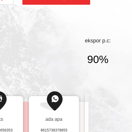
, Truk Tujuan Khusus dengan merek seperti
RUK HOWO, SHACMAN, BEIBEN,
. Loader, Roller, Excavator dengan merek
ekspor p.c:
90%
ks
ada apa
Wechat wechat
1656353
8615738378855
+8615738378855