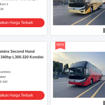
 Euro 2
 30
tkan Harga Terbaik
mmins Second Hand
- 340hp L300-320 Kondisi
Cummins
nakan
75-340
tkan Harga Terbaik