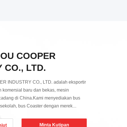
OU COOPER
 CO., LTD.
INDUSTRY CO., LTD. adalah eksportir
n komersial baru dan bekas, mesin
 cadang di China.Kami menyediakan bus
s sekolah, bus Coaster dengan merek
HIGER, KINGLONG, GOLDEN DRAGON,
againya. Kami juga menyediakan Truk
Minta Kutipan
njut