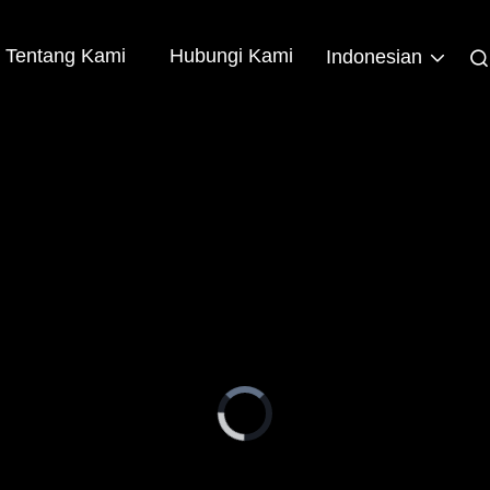
Tentang Kami
Hubungi Kami
Indonesian
Video
Player
is
loading.