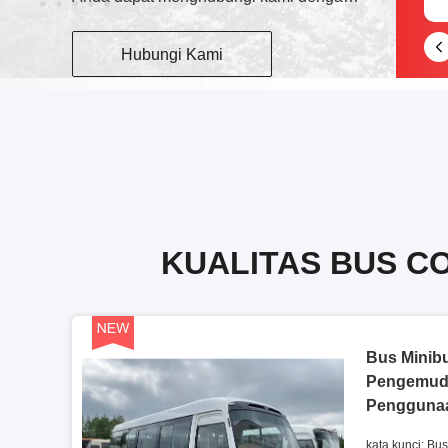
Hubungi Kami
KUALITAS BUS C
Bus Minib
Pengemud
Penggunaa
Spring Un
kata kunci: B