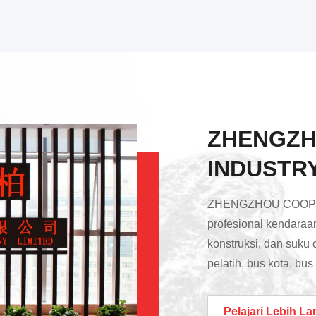
ZHENGZH
INDUSTRY
ZHENGZHOU COOPER 
profesional kendaraa
konstruksi, dan suku
pelatih, bus kota, bu
seperti YUTONG, 
ZHONGTONG, dan seb
Pelajari Lebih La