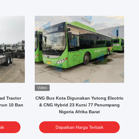
Video
V
ad Tractor
CNG Bus Kota Digunakan Yutong Electric
H
hun 10 Ban
& CNG Hybrid 23 Kursi 77 Penumpang
W
Nigeria Afrika Barat
ik
Dapatkan Harga Terbaik