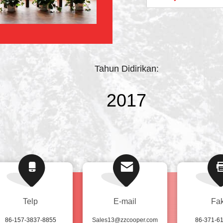
Sampah, Truk Traktor
DONGEFNG, SINOT
HUALING, dan lainnya
seperti ...
Tahun Didirikan:
2017
Telp
E-mail
Fa
86-157-3837-8855
Sales13@zzcooper.com
86-371-6