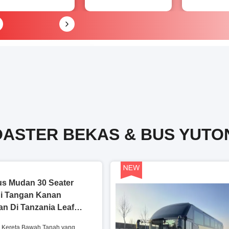
OASTER BEKAS & BUS YUTO
us Mudan 30 Seater
i Tangan Kanan
n Di Tanzania Leaf
tuk Jalan yang Buruk
us Kereta Bawah Tanah yang