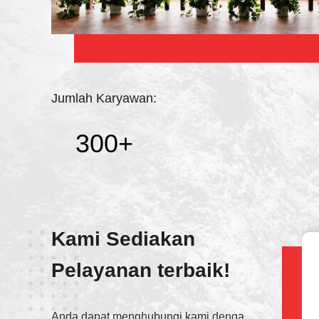
Jumlah Karyawan:
300
+
Kami Sediakan
Pelayanan terbaik!
Wechat wechat
+8615738378855
Anda dapat menghubungi kami dengan berbagai cara