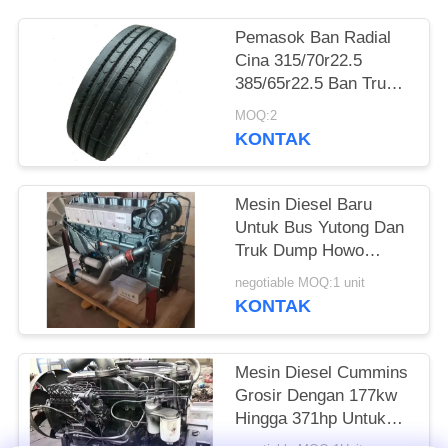
Pemasok Ban Radial
Cina 315/70r22.5
385/65r22.5 Ban Truk
Ban Bus Dengan Harga
MOQ:2
Murah
KONTAK
Mesin Diesel Baru
Untuk Bus Yutong Dan
Truk Dump Howo
Dalam Kondisi Baik
negotiable MOQ:1 unit
KONTAK
Mesin Diesel Cummins
Grosir Dengan 177kw
Hingga 371hp Untuk
Bus Yutong Dan Truk