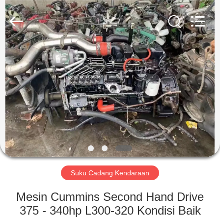
ZHENGZHOU
COOPER
INDUSTRY
CO.,
LTD..
All
Rights
Reserved.
RUMAH
PRODUK
TENTANG
KAMI
TUR
PABRIK
Suku Cadang Kendaraan
Mesin Cummins Second Hand Drive
KONTROL
375 - 340hp L300-320 Kondisi Baik