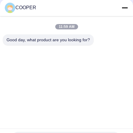
negotiable MOQ:1Unit
Howo
KONTAK
COOPER
11:59 AM
Bad Request
Semua
Good day, what product are you looking for?
Bus Coaster Bekas
Bus Yutong Bekas
Bus Mini Bekas
Truk Traktor Bekas
Truk Dump Bekas
Bus Pelatih Bekas
Bus Tur Bekas
Truk kargo bekas
Berlangganan