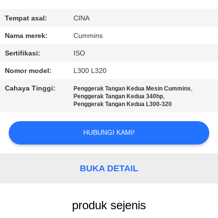
KUALITAS
Tempat asal:
CINA
HUBUNGI
Nama merek:
Cummins
KAMI
Sertifikasi:
ISO
Nomor model:
L300 L320
PERMINTAAN
Cahaya Tinggi:
,
Penggerak Tangan Kedua Mesin Cummins
PENAWARAN
,
Penggerak Tangan Kedua 340hp
Penggerak Tangan Kedua L300-320
SITEMAP
HUBUNGI KAMI!
KEBIJAKAN
BUKA DETAIL
PRIVASI
produk sejenis