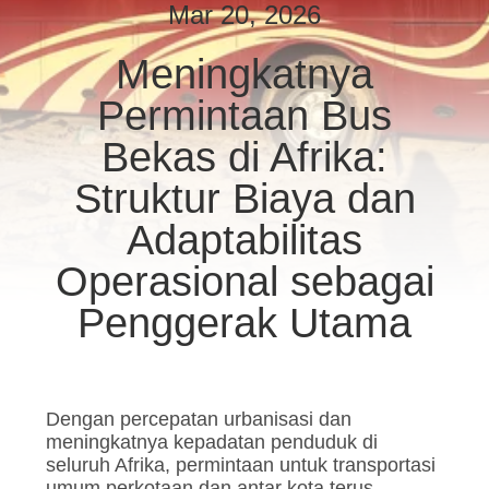
KUALITAS
Mar 20, 2026
Meningkatnya
HUBUNGI
Permintaan Bus
KAMI
Bekas di Afrika:
PERMINTAAN
Struktur Biaya dan
PENAWARAN
Adaptabilitas
Operasional sebagai
SITEMAP
Penggerak Utama
KEBIJAKAN
PRIVASI
Dengan percepatan urbanisasi dan
meningkatnya kepadatan penduduk di
seluruh Afrika, permintaan untuk transportasi
umum perkotaan dan antar kota terus