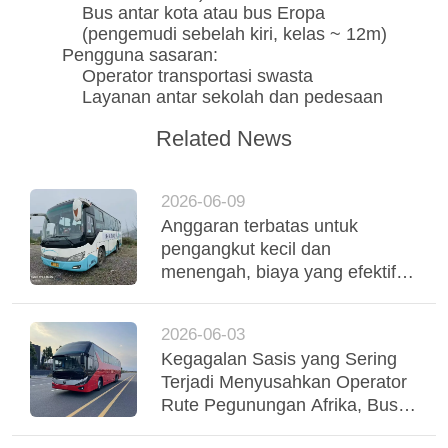
Bus antar kota atau bus Eropa
(pengemudi sebelah kiri, kelas ~ 12m)
Pengguna sasaran:
Operator transportasi swasta
Layanan antar sekolah dan pedesaan
Related News
2026-06-09
Anggaran terbatas untuk
pengangkut kecil dan
menengah, biaya yang efektif
digunakan Yutong Coaches
mendukung operasi armada
2026-06-03
yang stabil
Kegagalan Sasis yang Sering
Terjadi Menyusahkan Operator
Rute Pegunungan Afrika, Bus
Yutong Suspensi Udara Tri-