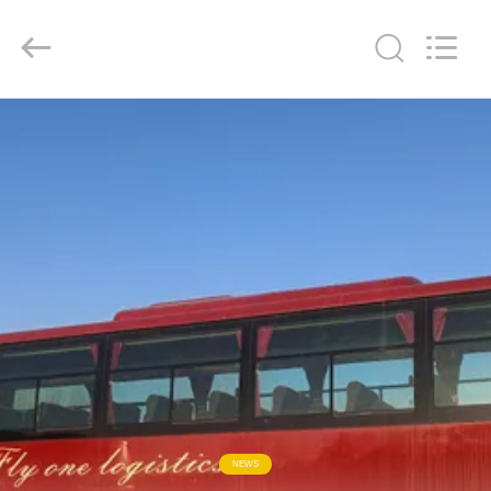
ZHENGZHOU
COOPER
INDUSTRY
CO.,
LTD..
All
Rights
Reserved.
RUMAH
PRODUK
TENTANG
KAMI
TUR
PABRIK
KONTROL
NEWS