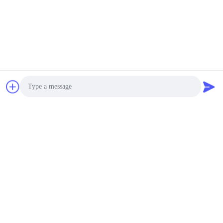
Photo
Video Call
Audio Call