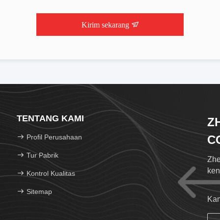
Kirim sekarang
TENTANG KAMI
Z
Profil Perusahaan
CO
Tur Pabrik
Zhe
ken
Kontrol Kualitas
Sitemap
Kam