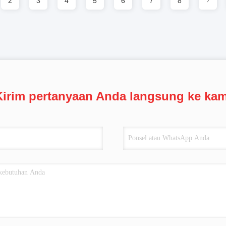
2
3
4
5
6
7
8
Kirim pertanyaan Anda langsung ke kam