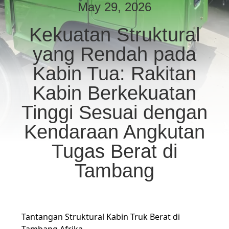
KUALITAS
May 29, 2026
Kekuatan Struktural
HUBUNGI
yang Rendah pada
KAMI
Kabin Tua: Rakitan
PERMINTAAN
Kabin Berkekuatan
PENAWARAN
Tinggi Sesuai dengan
Kendaraan Angkutan
SITEMAP
Tugas Berat di
KEBIJAKAN
Tambang
PRIVASI
Tantangan Struktural Kabin Truk Berat di