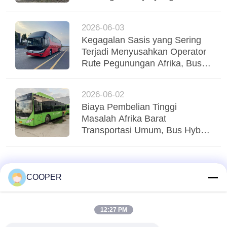
digunakan Yutong Coaches
mendukung operasi armada
2026-06-03
yang stabil
Kegagalan Sasis yang Sering
Terjadi Menyusahkan Operator
Rute Pegunungan Afrika, Bus
Yutong Suspensi Udara Tri-
Poros Menstabilkan Regio
2026-06-02
Biaya Pembelian Tinggi
Masalah Afrika Barat
Transportasi Umum, Bus Hybrid
Yutong CNG yang Digunakan
Menglayani Transit Perkotaan
Nigeria
COOPER
12:27 PM