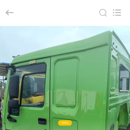
ZHENGZHOU
COOPER
INDUSTRY
CO.,
LTD..
All
Rights
Reserved.
RUMAH
PRODUK
TENTANG
KAMI
TUR
PABRIK
KONTROL
NEWS