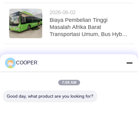
Yutong Suspensi Udara Tri-
Poros Menstabilkan Regio
2026-06-02
Biaya Pembelian Tinggi
Masalah Afrika Barat
Transportasi Umum, Bus Hybrid
Yutong CNG yang Digunakan
Menglayani Transit Perkotaan
Nigeria
COOPER
7:09 AM
Good day, what product are you looking for?