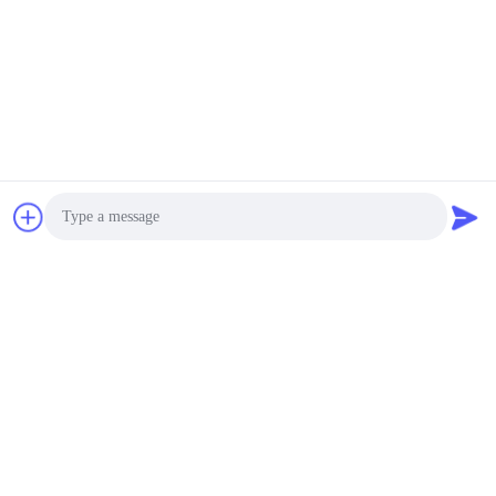
Photo
Video Call
Audio Call