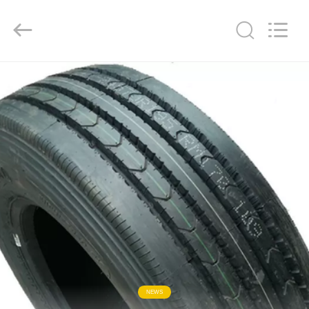
ZHENGZHOU
COOPER
INDUSTRY
CO.,
LTD..
All
Rights
Reserved.
RUMAH
PRODUK
TENTANG
KAMI
TUR
PABRIK
KONTROL
NEWS