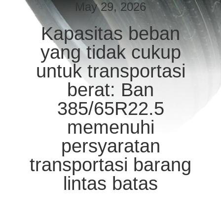
KUALITAS
May 29, 2026
Kapasitas beban
HUBUNGI
yang tidak cukup
KAMI
untuk transportasi
PERMINTAAN
berat: Ban
PENAWARAN
385/65R22.5
memenuhi
SITEMAP
persyaratan
KEBIJAKAN
transportasi barang
PRIVASI
lintas batas