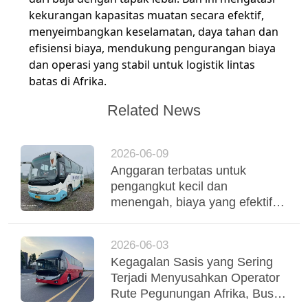
kekurangan kapasitas muatan secara efektif,
menyeimbangkan keselamatan, daya tahan dan
efisiensi biaya, mendukung pengurangan biaya
dan operasi yang stabil untuk logistik lintas
batas di Afrika.
Related News
2026-06-09
Anggaran terbatas untuk
pengangkut kecil dan
menengah, biaya yang efektif
digunakan Yutong Coaches
mendukung operasi armada
2026-06-03
yang stabil
Kegagalan Sasis yang Sering
Terjadi Menyusahkan Operator
Rute Pegunungan Afrika, Bus