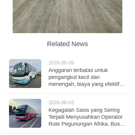
Related News
2026-06-09
Anggaran terbatas untuk
pengangkut kecil dan
menengah, biaya yang efektif
digunakan Yutong Coaches
mendukung operasi armada
2026-06-03
yang stabil
Kegagalan Sasis yang Sering
Terjadi Menyusahkan Operator
Rute Pegunungan Afrika, Bus
Yutong Suspensi Udara Tri-