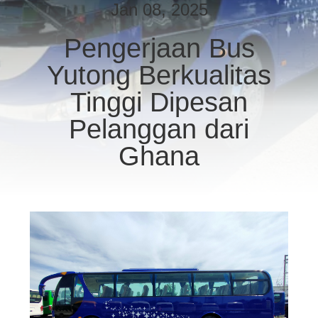
KUALITAS
Jan 08, 2025
Pengerjaan Bus
HUBUNGI
Yutong Berkualitas
KAMI
Tinggi Dipesan
PERMINTAAN
Pelanggan dari
PENAWARAN
Ghana
SITEMAP
KEBIJAKAN
PRIVASI