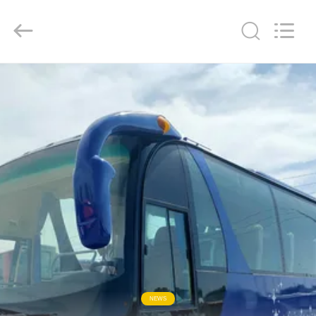
ZHENGZHOU
COOPER
INDUSTRY
CO.,
LTD..
All
Rights
Reserved.
RUMAH
PRODUK
TENTANG
KAMI
TUR
PABRIK
KONTROL
NEWS