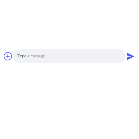
Photo
Video Call
Audio Call