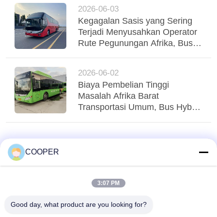
mendukung operasi armada
2026-06-03
yang stabil
Kegagalan Sasis yang Sering
Terjadi Menyusahkan Operator
Rute Pegunungan Afrika, Bus
Yutong Suspensi Udara Tri-
Poros Menstabilkan Regio
2026-06-02
Biaya Pembelian Tinggi
Masalah Afrika Barat
Transportasi Umum, Bus Hybrid
Yutong CNG yang Digunakan
Menglayani Transit Perkotaan
Nigeria
COOPER
3:07 PM
Good day, what product are you looking for?