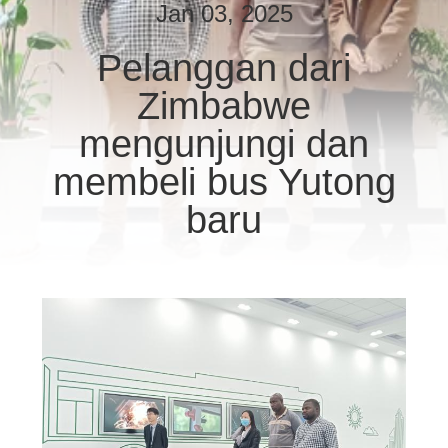
KUALITAS
Jan 03, 2025
Pelanggan dari
HUBUNGI
Zimbabwe
KAMI
mengunjungi dan
PERMINTAAN
membeli bus Yutong
PENAWARAN
baru
SITEMAP
KEBIJAKAN
PRIVASI