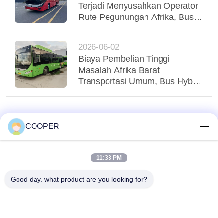
Terjadi Menyusahkan Operator
Rute Pegunungan Afrika, Bus
Yutong Suspensi Udara Tri-
Poros Menstabilkan Regio
2026-06-02
Biaya Pembelian Tinggi
Masalah Afrika Barat
Transportasi Umum, Bus Hybrid
Yutong CNG yang Digunakan
Menglayani Transit Perkotaan
Nigeria
COOPER
11:33 PM
Good day, what product are you looking for?