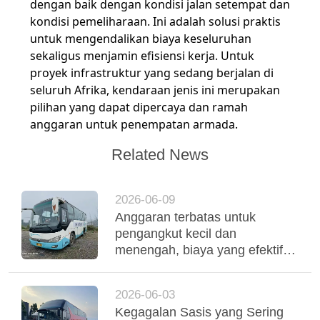
dengan baik dengan kondisi jalan setempat dan
kondisi pemeliharaan. Ini adalah solusi praktis
untuk mengendalikan biaya keseluruhan
sekaligus menjamin efisiensi kerja. Untuk
proyek infrastruktur yang sedang berjalan di
seluruh Afrika, kendaraan jenis ini merupakan
pilihan yang dapat dipercaya dan ramah
anggaran untuk penempatan armada.
Related News
2026-06-09
Anggaran terbatas untuk
pengangkut kecil dan
menengah, biaya yang efektif
digunakan Yutong Coaches
mendukung operasi armada
2026-06-03
yang stabil
Kegagalan Sasis yang Sering