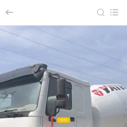
ZHENGZHOU
COOPER
INDUSTRY
CO.,
LTD..
All
Rights
Reserved.
RUMAH
PRODUK
TENTANG
KAMI
TUR
PABRIK
KONTROL
NEWS