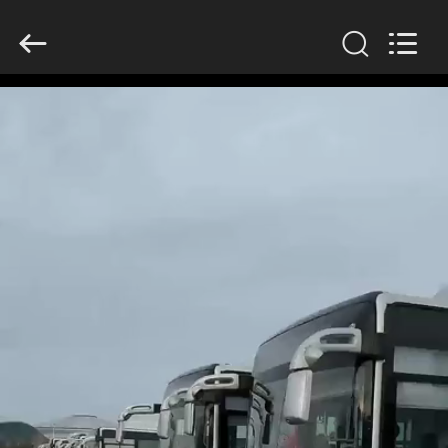
ZHENGZHOU
COOPER
INDUSTRY
CO.,
LTD..
All
Rights
Reserved.
RUMAH
PRODUK
TENTANG
KAMI
TUR
PABRIK
KONTROL