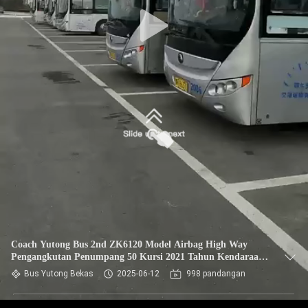
KUALITAS
HUBUNGI
KAMI
PERMINTAAN
PENAWARAN
SITEMAP
KEBIJAKAN
PRIVASI
Coach Yutong Bus 2nd ZK6120 Model Airbag High Way
Pengangkutan Penumpang 50 Kursi 2021 Tahun Kendaraan
Haji
Bus Yutong Bekas
2025-06-12
998 pandangan