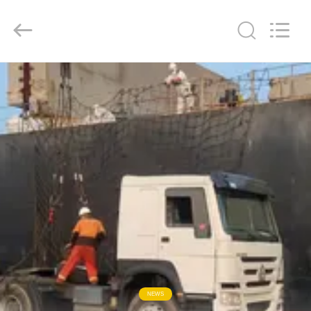
ZHENGZHOU
COOPER
INDUSTRY
CO.,
LTD..
All
Rights
Reserved.
RUMAH
PRODUK
TENTANG
KAMI
TUR
PABRIK
KONTROL
NEWS