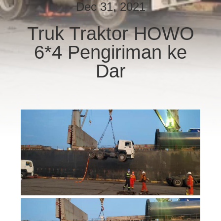
KUALITAS
Dec 31, 2021
Truk Traktor HOWO
HUBUNGI
6*4 Pengiriman ke
KAMI
Dar
PERMINTAAN
PENAWARAN
SITEMAP
KEBIJAKAN
PRIVASI