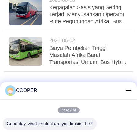
yang stabil
Kegagalan Sasis yang Sering
Terjadi Menyusahkan Operator
Rute Pegunungan Afrika, Bus
Yutong Suspensi Udara Tri-
Poros Menstabilkan Regio
2026-06-02
Biaya Pembelian Tinggi
Masalah Afrika Barat
Transportasi Umum, Bus Hybrid
Yutong CNG yang Digunakan
Menglayani Transit Perkotaan
Nigeria
COOPER
3:32 AM
Good day, what product are you looking for?