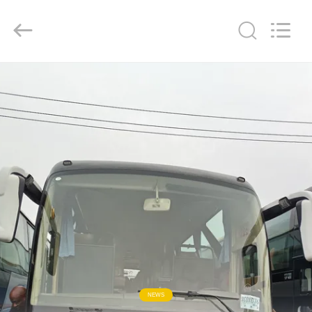
ZHENGZHOU
COOPER
INDUSTRY
CO.,
LTD..
All
Rights
Reserved.
RUMAH
PRODUK
TENTANG
KAMI
TUR
PABRIK
KONTROL
NEWS