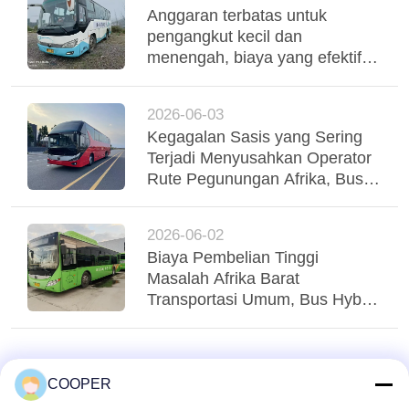
Anggaran terbatas untuk
pengangkut kecil dan
menengah, biaya yang efektif
digunakan Yutong Coaches
mendukung operasi armada
2026-06-03
yang stabil
Kegagalan Sasis yang Sering
Terjadi Menyusahkan Operator
Rute Pegunungan Afrika, Bus
Yutong Suspensi Udara Tri-
Poros Menstabilkan Regio
2026-06-02
Biaya Pembelian Tinggi
Masalah Afrika Barat
Transportasi Umum, Bus Hybrid
Yutong CNG yang Digunakan
Menglayani Transit Perkotaan
Nigeria
COOPER