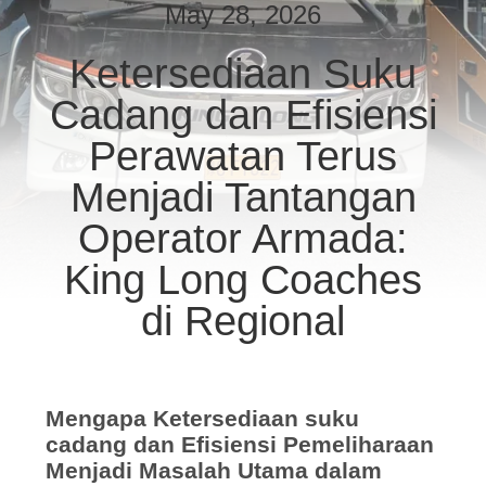
KUALITAS
May 28, 2026
Ketersediaan Suku
HUBUNGI
Cadang dan Efisiensi
KAMI
Perawatan Terus
PERMINTAAN
Menjadi Tantangan
PENAWARAN
Operator Armada:
King Long Coaches
SITEMAP
di Regional
KEBIJAKAN
PRIVASI
Mengapa Ketersediaan suku
cadang dan Efisiensi Pemeliharaan
Menjadi Masalah Utama dalam