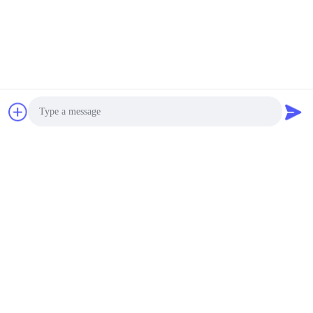
Photo
Video Call
Audio Call