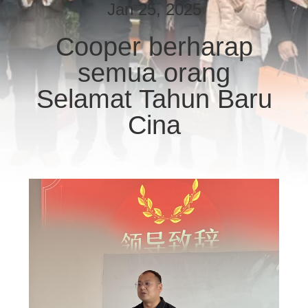
KUALITAS
Jan 25, 2025
Cooper berharap
HUBUNGI
semua orang
KAMI
Selamat Tahun Baru
PERMINTAAN
Cina
PENAWARAN
SITEMAP
KEBIJAKAN
PRIVASI