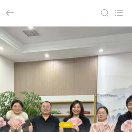
ZHENGZHOU
COOPER
INDUSTRY
CO.,
LTD..
All
Rights
Reserved.
RUMAH
PRODUK
TENTANG
KAMI
TUR
PABRIK
KONTROL
NEWS