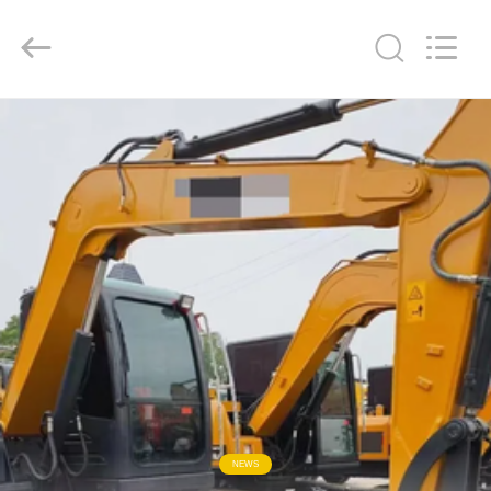
ZHENGZHOU
COOPER
INDUSTRY
CO.,
LTD..
All
Rights
Reserved.
RUMAH
PRODUK
TENTANG
KAMI
TUR
PABRIK
KONTROL
NEWS