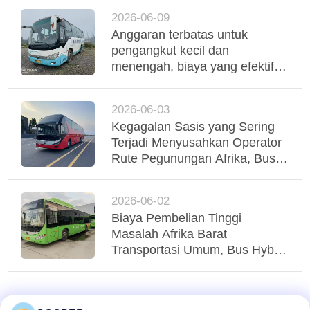
2026-06-09
Anggaran terbatas untuk
pengangkut kecil dan
menengah, biaya yang efektif
digunakan Yutong Coaches
mendukung operasi armada
2026-06-03
yang stabil
Kegagalan Sasis yang Sering
Terjadi Menyusahkan Operator
Rute Pegunungan Afrika, Bus
Yutong Suspensi Udara Tri-
Poros Menstabilkan Regio
2026-06-02
Biaya Pembelian Tinggi
Masalah Afrika Barat
Transportasi Umum, Bus Hybrid
Yutong CNG yang Digunakan
Menglayani Transit Perkotaan
Nigeria