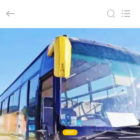
ZHENGZHOU
COOPER
INDUSTRY
CO.,
LTD..
All
Rights
Reserved.
RUMAH
PRODUK
TENTANG
KAMI
TUR
PABRIK
KONTROL
NEWS