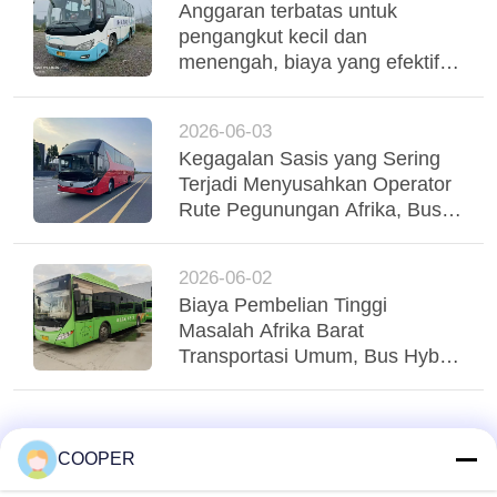
Anggaran terbatas untuk
pengangkut kecil dan
menengah, biaya yang efektif
digunakan Yutong Coaches
mendukung operasi armada
2026-06-03
yang stabil
Kegagalan Sasis yang Sering
Terjadi Menyusahkan Operator
Rute Pegunungan Afrika, Bus
Yutong Suspensi Udara Tri-
Poros Menstabilkan Regio
2026-06-02
Biaya Pembelian Tinggi
Masalah Afrika Barat
Transportasi Umum, Bus Hybrid
Yutong CNG yang Digunakan
Menglayani Transit Perkotaan
Nigeria
COOPER