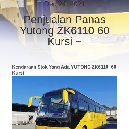
KUALITAS
Dec 24, 2021
Penjualan Panas
HUBUNGI
Yutong ZK6110 60
KAMI
Kursi ~
PERMINTAAN
PENAWARAN
Kendaraan Stok Yang Ada YUTONG ZK6110!
60
Kursi
SITEMAP
KEBIJAKAN
PRIVASI