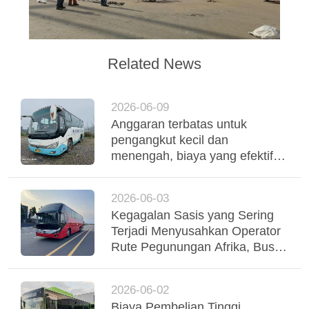
Related News
2026-06-09
Anggaran terbatas untuk
pengangkut kecil dan
menengah, biaya yang efektif
digunakan Yutong Coaches
mendukung operasi armada
2026-06-03
yang stabil
Kegagalan Sasis yang Sering
Terjadi Menyusahkan Operator
Rute Pegunungan Afrika, Bus
Yutong Suspensi Udara Tri-
Poros Menstabilkan Regio
2026-06-02
Biaya Pembelian Tinggi