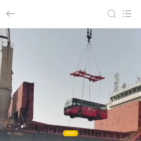
ZHENGZHOU
COOPER
INDUSTRY
CO.,
LTD..
All
Rights
Reserved.
RUMAH
PRODUK
TENTANG
KAMI
TUR
PABRIK
KONTROL
NEWS