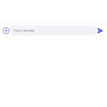
Photo
Video Call
Audio Call