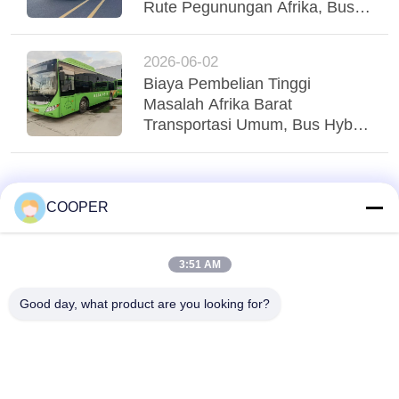
Rute Pegunungan Afrika, Bus
Yutong Suspensi Udara Tri-
Poros Menstabilkan Regio
2026-06-02
Biaya Pembelian Tinggi
Masalah Afrika Barat
Transportasi Umum, Bus Hybrid
Yutong CNG yang Digunakan
Menglayani Transit Perkotaan
Nigeria
COOPER
3:51 AM
Good day, what product are you looking for?