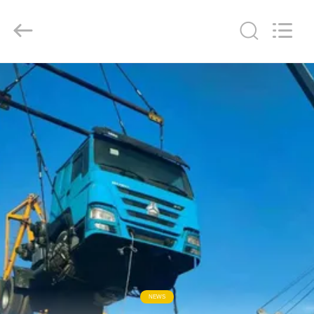
ZHENGZHOU
COOPER
INDUSTRY
CO.,
LTD..
All
Rights
Reserved.
RUMAH
PRODUK
TENTANG
KAMI
TUR
PABRIK
KONTROL
NEWS