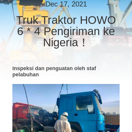
KUALITAS
Dec 17, 2021
Truk Traktor HOWO
HUBUNGI
6 * 4 Pengiriman ke
KAMI
Nigeria！
PERMINTAAN
PENAWARAN
Inspeksi dan penguatan oleh staf
pelabuhan
SITEMAP
KEBIJAKAN
PRIVASI