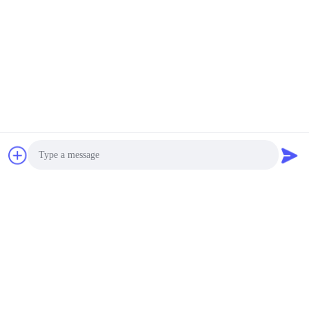
Photo
Video Call
Audio Call