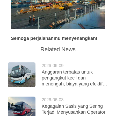
Semoga perjalananmu menyenangkan!
Related News
2026-06-09
Anggaran terbatas untuk
pengangkut kecil dan
menengah, biaya yang efektif
digunakan Yutong Coaches
mendukung operasi armada
2026-06-03
yang stabil
Kegagalan Sasis yang Sering
Terjadi Menyusahkan Operator