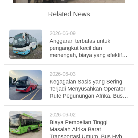
Related News
2026-06-09
Anggaran terbatas untuk
pengangkut kecil dan
menengah, biaya yang efektif
digunakan Yutong Coaches
mendukung operasi armada
2026-06-03
yang stabil
Kegagalan Sasis yang Sering
Terjadi Menyusahkan Operator
Rute Pegunungan Afrika, Bus
Yutong Suspensi Udara Tri-
Poros Menstabilkan Regio
2026-06-02
Biaya Pembelian Tinggi
Masalah Afrika Barat
Transportasi Umum, Bus Hybrid