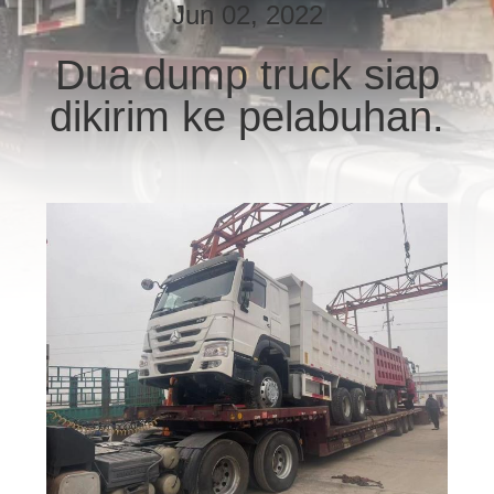
KUALITAS
Jun 02, 2022
Dua dump truck siap
HUBUNGI
dikirim ke pelabuhan.
KAMI
PERMINTAAN
PENAWARAN
SITEMAP
KEBIJAKAN
PRIVASI