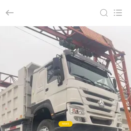
ZHENGZHOU
COOPER
INDUSTRY
CO.,
LTD..
All
Rights
Reserved.
RUMAH
PRODUK
TENTANG
KAMI
TUR
PABRIK
KONTROL
NEWS