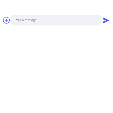
Photo
Video Call
Audio Call