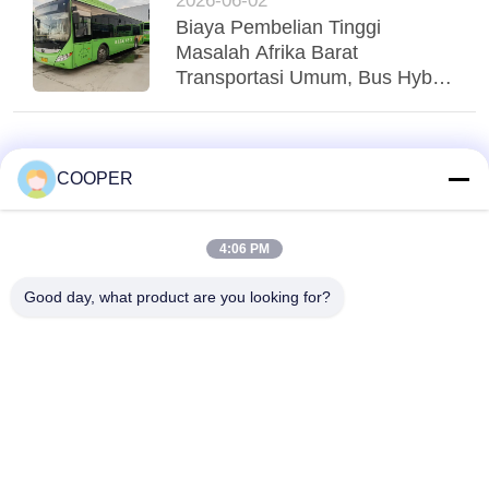
2026-06-02
Biaya Pembelian Tinggi
Masalah Afrika Barat
Transportasi Umum, Bus Hybrid
Yutong CNG yang Digunakan
Menglayani Transit Perkotaan
Nigeria
COOPER
4:06 PM
Good day, what product are you looking for?