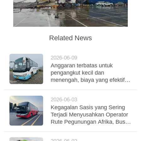
Related News
2026-06-09
Anggaran terbatas untuk
pengangkut kecil dan
menengah, biaya yang efektif
digunakan Yutong Coaches
mendukung operasi armada
2026-06-03
yang stabil
Kegagalan Sasis yang Sering
Terjadi Menyusahkan Operator
Rute Pegunungan Afrika, Bus
Yutong Suspensi Udara Tri-
Poros Menstabilkan Regio