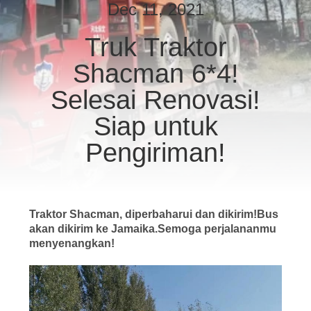
KUALITAS
Dec 11, 2021
Truk Traktor
HUBUNGI
Shacman 6*4!
KAMI
Selesai Renovasi!
PERMINTAAN
Siap untuk
PENAWARAN
Pengiriman!
SITEMAP
Traktor Shacman, diperbaharui dan dikirim!Bus
KEBIJAKAN
akan dikirim ke Jamaika.Semoga perjalananmu
menyenangkan!
PRIVASI