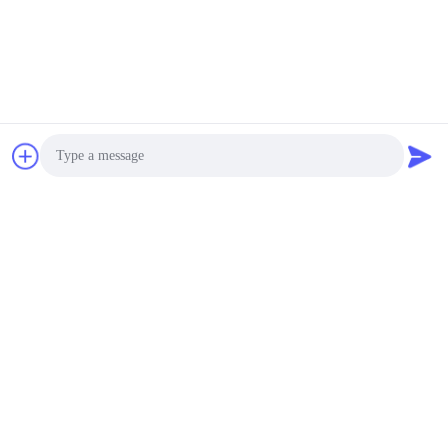
Photo
Video Call
Audio Call