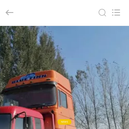
ZHENGZHOU
COOPER
INDUSTRY
CO.,
LTD..
All
Rights
Reserved.
RUMAH
PRODUK
TENTANG
KAMI
TUR
PABRIK
KONTROL
NEWS