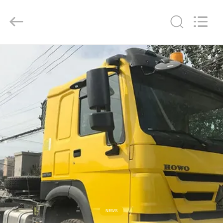
ZHENGZHOU
COOPER
INDUSTRY
CO.,
LTD..
All
Rights
Reserved.
RUMAH
PRODUK
TENTANG
KAMI
TUR
PABRIK
KONTROL
NEWS