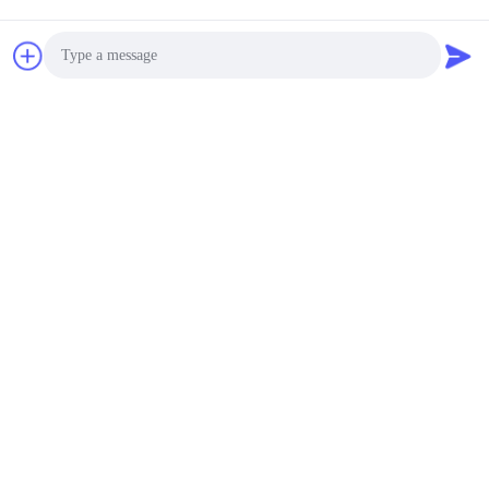
Photo
Video Call
Audio Call