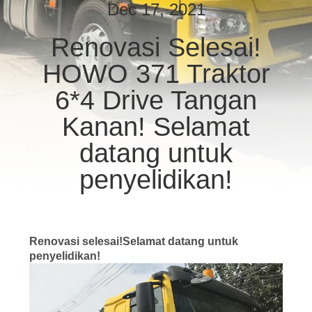
KUALITAS
Dec 17, 2021
Renovasi Selesai!
HUBUNGI
HOWO 371 Traktor
KAMI
6*4 Drive Tangan
PERMINTAAN
Kanan! Selamat
PENAWARAN
datang untuk
penyelidikan!
SITEMAP
KEBIJAKAN
Renovasi selesai!Selamat datang untuk
PRIVASI
penyelidikan!