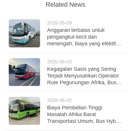
Related News
2026-06-09
Anggaran terbatas untuk
pengangkut kecil dan
menengah, biaya yang efektif
digunakan Yutong Coaches
mendukung operasi armada
2026-06-03
yang stabil
Kegagalan Sasis yang Sering
Terjadi Menyusahkan Operator
Rute Pegunungan Afrika, Bus
Yutong Suspensi Udara Tri-
Poros Menstabilkan Regio
2026-06-02
Biaya Pembelian Tinggi
Masalah Afrika Barat
Transportasi Umum, Bus Hybrid
Yutong CNG yang Digunakan