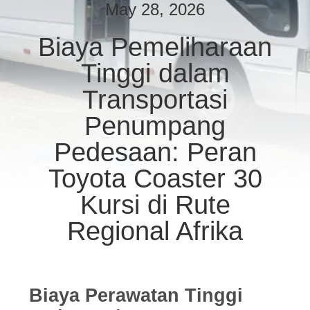
KUALITAS
May 28, 2026
Biaya Pemeliharaan
HUBUNGI
Tinggi dalam
KAMI
Transportasi
PERMINTAAN
Penumpang
PENAWARAN
Pedesaan: Peran
Toyota Coaster 30
SITEMAP
Kursi di Rute
KEBIJAKAN
Regional Afrika
PRIVASI
Biaya Perawatan Tinggi