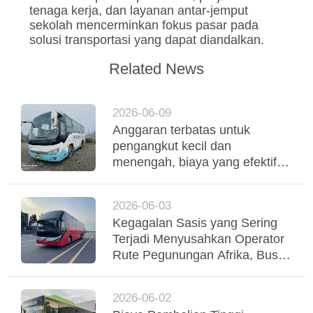
tenaga kerja, dan layanan antar-jemput
sekolah mencerminkan fokus pasar pada
solusi transportasi yang dapat diandalkan.
Related News
2026-06-09
Anggaran terbatas untuk
pengangkut kecil dan
menengah, biaya yang efektif
digunakan Yutong Coaches
mendukung operasi armada
2026-06-03
yang stabil
Kegagalan Sasis yang Sering
Terjadi Menyusahkan Operator
Rute Pegunungan Afrika, Bus
Yutong Suspensi Udara Tri-
Poros Menstabilkan Regio
2026-06-02