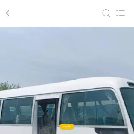
ZHENGZHOU
COOPER
INDUSTRY
CO.,
LTD..
All
Rights
Reserved.
RUMAH
PRODUK
TENTANG
KAMI
TUR
PABRIK
KONTROL
NEWS