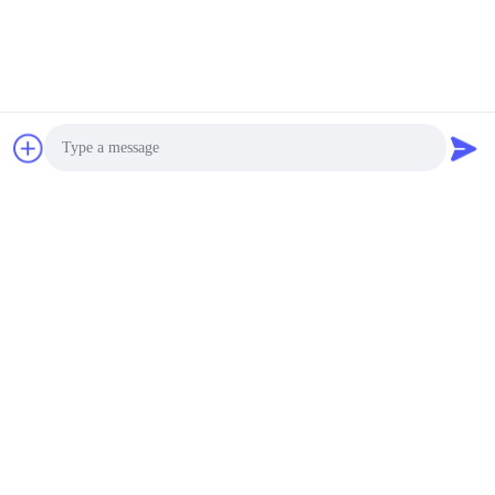
Photo
Video Call
Audio Call