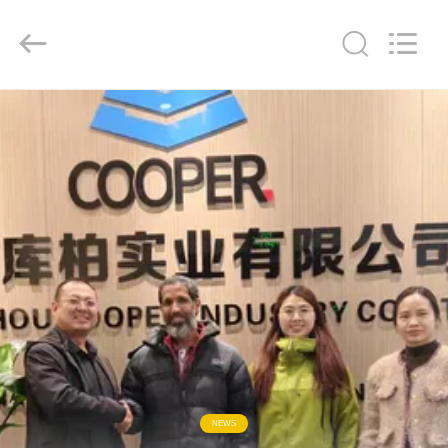
ZHENGZHOU
COOPER
INDUSTRY
CO.,
LTD..
All
Rights
Reserved.
RUMAH
PRODUK
TENTANG
KAMI
TUR
PABRIK
KONTROL
NEWS