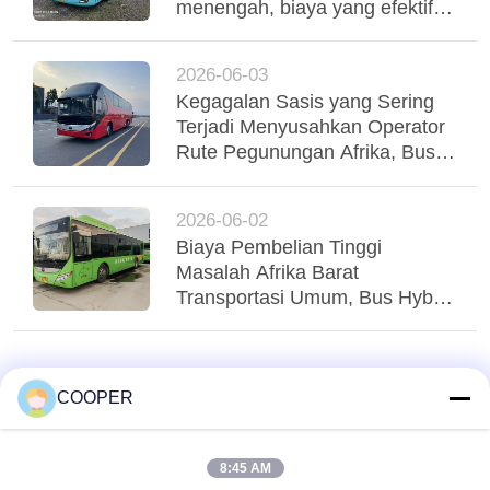
menengah, biaya yang efektif
digunakan Yutong Coaches
mendukung operasi armada
2026-06-03
yang stabil
Kegagalan Sasis yang Sering
Terjadi Menyusahkan Operator
Rute Pegunungan Afrika, Bus
Yutong Suspensi Udara Tri-
Poros Menstabilkan Regio
2026-06-02
Biaya Pembelian Tinggi
Masalah Afrika Barat
Transportasi Umum, Bus Hybrid
Yutong CNG yang Digunakan
Menglayani Transit Perkotaan
Nigeria
COOPER
8:45 AM