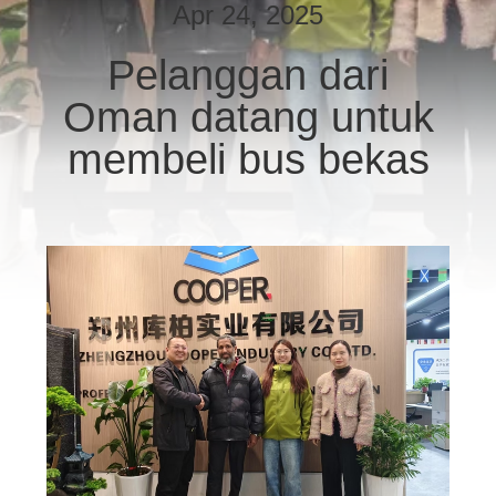
KUALITAS
Apr 24, 2025
Pelanggan dari
HUBUNGI
Oman datang untuk
KAMI
membeli bus bekas
PERMINTAAN
PENAWARAN
SITEMAP
KEBIJAKAN
PRIVASI