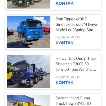
KUALITAS
Bangunan 2021 Tahun
KONTAK
Hande Axle
HUBUNGI
Truk Tipper 420HP
199
KAMI
Sinotruk Howo 6*4 Drive
Mode Leaf Spring Sands
Bus Mini Bekas
Transport LHD
PERMINTAAN
negotiable MOQ:1
KONTAK
PENAWARAN
Heavy Duty Dump Truck
SITEMAP
Shacman F3000 30
Tons 50 Tons Weichai
189
380hp Second Hand
KEBIJAKAN
negotiable MOQ:1
dengan Renew
KONTAK
PRIVASI
Truk Traktor Bekas
Second Hand Dump
Truck Howo 8*4 LHD