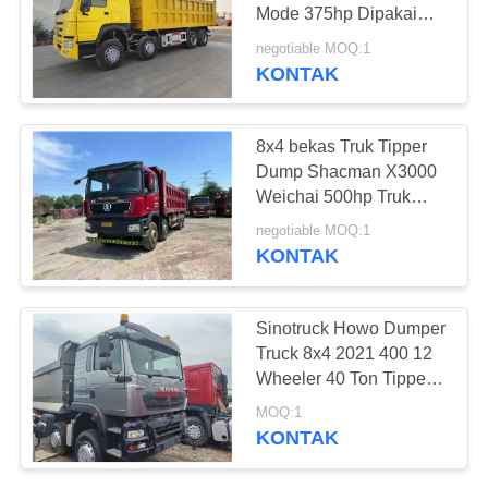
Mode 375hp Dipakai
konstruksi Dump Truck
negotiable MOQ:1
Dengan jarak tempuh
KONTAK
289
rendah
Truk Dump Bekas
8x4 bekas Truk Tipper
Dump Shacman X3000
Weichai 500hp Truk
Dumper Volquete Volteo
negotiable MOQ:1
Rhd/Lhd
KONTAK
391
Sinotruck Howo Dumper
Truck 8x4 2021 400 12
Bus Pelatih Bekas
Wheeler 40 Ton Tipper
Truck Dump Truck
MOQ:1
KONTAK