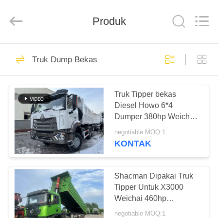
ZHENGZHOU
COOPER
INDUSTRY
CO.,
Produk
LTD..
All
Rights
Reserved.
RUMAH
160
Truk Dump Bekas
Bus Coaster Bekas
PRODUK
Truk Tipper bekas
Diesel Howo 6*4
TENTANG
Dumper 380hp Weichai
KAMI
Hohan Model 20-40 Ton
negotiable MOQ:1
Loading Euro 3
KONTAK
907
TUR
PABRIK
Shacman Dipakai Truk
Bus Yutong Bekas
Tipper Untuk X3000
Weichai 460hp
KONTROL
Pengangkutan Bahan
negotiable MOQ:1