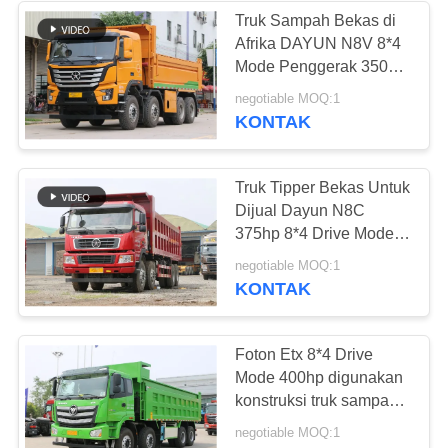
Truk Sampah Bekas di
Afrika DAYUN N8V 8*4
226
Mode Penggerak 350hp
Truk Sampah Konstruksi
negotiable MOQ:1
Bus Tur Bekas
Bekas Dengan Jarak
KONTAK
Tempuh Rendah
Truk Tipper Bekas Untuk
Dijual Dayun N8C
375hp 8*4 Drive Mode
Beli Truk Dump Bekas
128
negotiable MOQ:1
Harga Terbaik Ke Afrika
KONTAK
Truk kargo bekas
Foton Etx 8*4 Drive
Mode 400hp digunakan
konstruksi truk sampah
dengan jarak tempuh
negotiable MOQ:1
rendah