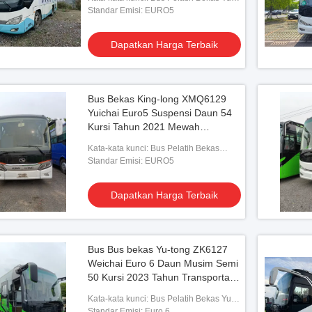
jemput atau jarak jauh
tong ZK6888 Yuchai Euro5
Standar Emisi: EURO5
Dapatkan Harga Terbaik
Bus Bekas King-long XMQ6129
Vide
Yuichai Euro5 Suspensi Daun 54
Kursi Tahun 2021 Mewah
 Bus Yutong ZK6102D
39 Kursi Bekas Bus YUTONG 2013
Bus 
Transportasi Dengan AC Untuk
as Tahun 2014 Mesin
Kata-kata kunci: Bus Pelatih Bekas
Tahun GB17691-2005 Standar Emisi
ZK61
Antar-jemput atau Jarak Jauh
King-long XMQ6129 Yuichai
Standar Emisi: EURO5
iesel LHD
Dengan ABRS
n Harga Terbaik
Dapatkan Harga Terbaik
Dapatkan Harga Terbaik
Bus Bus bekas Yu-tong ZK6127
Weichai Euro 6 Daun Musim Semi
50 Kursi 2023 Tahun Transportasi
Lux Dengan AC Untuk antar-
Kata-kata kunci: Bus Pelatih Bekas Yu-
jemput atau jarak jauh
tong ZK6127 Weichai
Standar Emisi: Euro 6