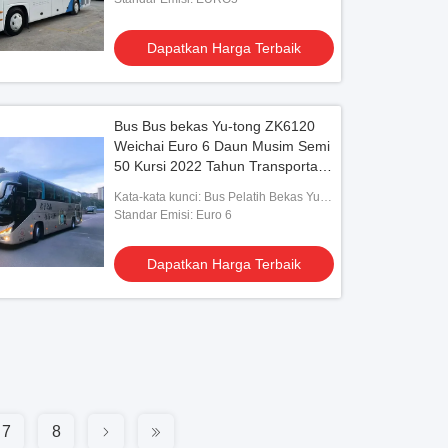
Dapatkan Harga Terbaik
Bus Bus bekas Yu-tong ZK6120
Weichai Euro 6 Daun Musim Semi
50 Kursi 2022 Tahun Transportasi
Lux Dengan AC Untuk antar-
Kata-kata kunci: Bus Pelatih Bekas Yu-
jemput atau jarak jauh
tong ZK6120 Weichai Euro 6
Standar Emisi: Euro 6
Dapatkan Harga Terbaik
7
8