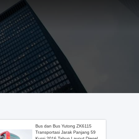
Bus dan Bus Yutong ZK6115
Transportasi Jarak Panjang 59
Kursi 2016 Tahun Layout Diesel