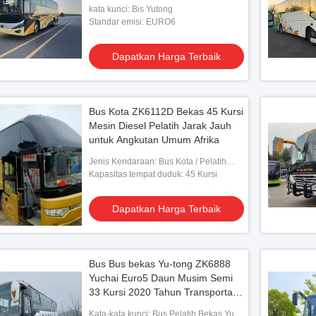
kata kunci: Bis Yutong
Standar emisi: EURO6
Dapatkan Harga Terbaik
Bus Kota ZK6112D Bekas 45 Kursi
Mesin Diesel Pelatih Jarak Jauh
untuk Angkutan Umum Afrika
Jenis Kendaraan: Bus Kota / Pelatih
Jarak Jauh
Kapasitas tempat duduk: 45 Kursi
Dapatkan Harga Terbaik
Bus Bus bekas Yu-tong ZK6888
Yuchai Euro5 Daun Musim Semi
33 Kursi 2020 Tahun Transportasi
Lux Dengan AC Untuk antar-
Kata-kata kunci: Bus Pelatih Bekas Yu-