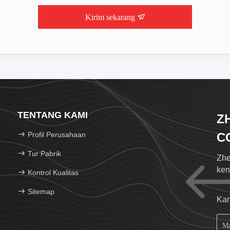
Kirim sekarang
TENTANG KAMI
Z
Profil Perusahaan
CO
Tur Pabrik
Zhe
ken
Kontrol Kualitas
Sitemap
Kam