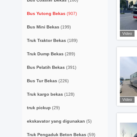
Bus Coaster Bekas
(160)
Bus Yutong Bekas
(907)
Bus Mini Bekas
(199)
Video
Truk Traktor Bekas
(189)
Truk Dump Bekas
(289)
Bus Pelatih Bekas
(391)
Bus Tur Bekas
(226)
Truk kargo bekas
(128)
Video
truk pickup
(29)
ekskavator yang digunakan
(5)
Truk Pengaduk Beton Bekas
(59)