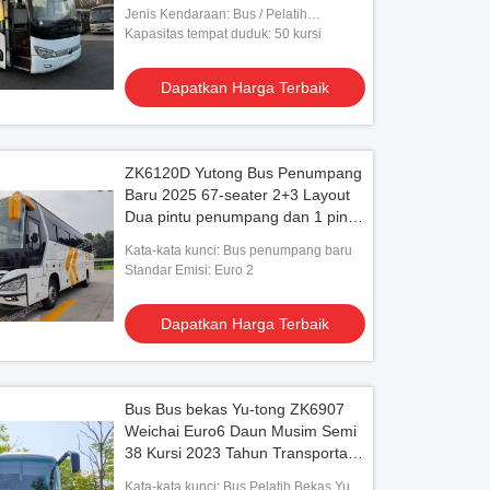
Jenis Kendaraan: Bus / Pelatih
Angkutan Panjang
Kapasitas tempat duduk: 50 kursi
Dapatkan Harga Terbaik
ZK6120D Yutong Bus Penumpang
Baru 2025 67-seater 2+3 Layout
Dua pintu penumpang dan 1 pintu
pengemudi Bus mewah dengan
Kata-kata kunci: Bus penumpang baru
pengemudi kanan
Standar Emisi: Euro 2
Dapatkan Harga Terbaik
Bus Bus bekas Yu-tong ZK6907
Weichai Euro6 Daun Musim Semi
38 Kursi 2023 Tahun Transportasi
Lux Dengan AC Untuk antar-
Kata-kata kunci: Bus Pelatih Bekas Yu-