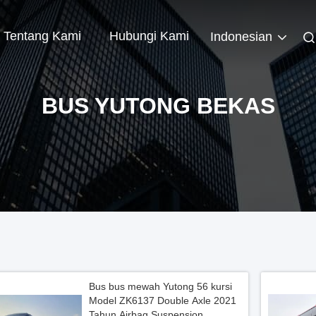
Tentang Kami
Hubungi Kami
Indonesian
BUS YUTONG BEKAS
Bus bus mewah Yutong 56 kursi
Model ZK6137 Double Axle 2021
Tahun Airbag Suspension