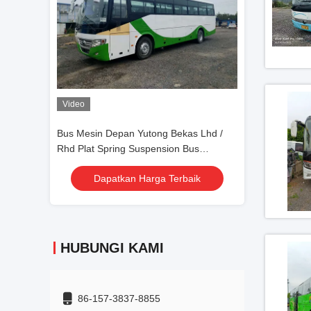
kas Lhd /
Drive Tangan Kanan Yutong Bus
44 Kursi Bekas
 Bus
Zk6116d F11 Digunakan Bus Mesin
Bus Pelatih Bek
2d
Depan 53 kursi Jendela Silding Dua
Kemudi Mesin D
rbaik
Dapatkan Harga Terbaik
Dapatka
Pintu
HUBUNGI KAMI
86-157-3837-8855