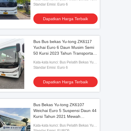
jemput atau jarak jauh
tong ZK6907 Weichai Euro6
Standar Emisi: Euro 6
Dapatkan Harga Terbaik
Bus Bus bekas Yu-tong ZK6117
o
Yuchai Euro 6 Daun Musim Semi
50 Kursi 2023 Tahun Transportasi
Penumpang Bekas Angkot Yutong
Lux Dengan AC Untuk antar-
27 55 Seats Travel Bus
Kata-kata kunci: Bus Pelatih Bekas Yu-
jemput atau jarak jauh
tong ZK6117 Yuchai
Standar Emisi: Euro 6
Dapatkan Harga Terbaik
Dapatkan Harga Terbaik
Bus Bekas Yu-tong ZK6107
Weichai Euro 5 Suspensi Daun 44
Kursi Tahun 2021 Mewah
Transportasi Dengan AC Untuk
Kata-kata kunci: Bus Pelatih Bekas Yu-
Antar Jemput atau Jarak Jauh
tong ZK6107 Weichai
Standar Emisi: EURO5