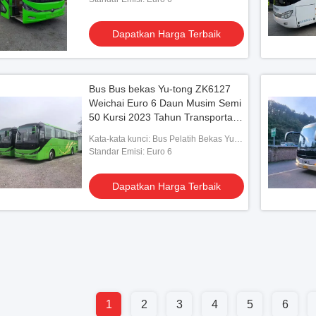
Dapatkan Harga Terbaik
Bus Bus bekas Yu-tong ZK6127
Weichai Euro 6 Daun Musim Semi
50 Kursi 2023 Tahun Transportasi
Lux Dengan AC Untuk antar-
Kata-kata kunci: Bus Pelatih Bekas Yu-
jemput atau jarak jauh
tong ZK6127 Weichai
Standar Emisi: Euro 6
Dapatkan Harga Terbaik
1
2
3
4
5
6