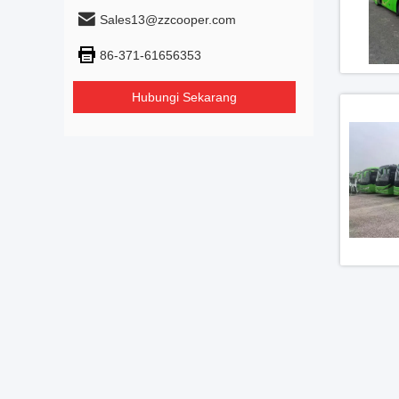
Sales13@zzcooper.com
86-371-61656353
Hubungi Sekarang