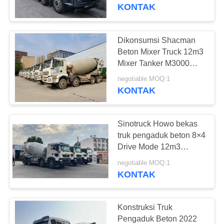
KUALITAS
KONTAK
HUBUNGI
Dikonsumsi Shacman
199
KAMI
Beton Mixer Truck 12m3
Mixer Tanker M3000
Bus Mini Bekas
Kabin 2020 Tahun
PERMINTAAN
negotiable MOQ:1
Weichai Mesin
KONTAK
PENAWARAN
Sinotruck Howo bekas
SITEMAP
truk pengaduk beton 8×4
Drive Mode 12m3
189
Tanker
KEBIJAKAN
negotiable MOQ:1
KONTAK
PRIVASI
Truk Traktor Bekas
Konstruksi Truk
Pengaduk Beton 2022