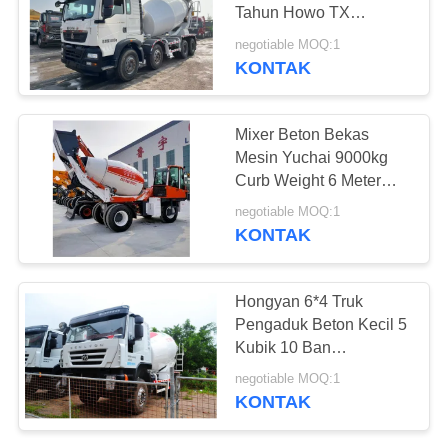
Tahun Howo TX
Chassis 12cbm Tanker
negotiable MOQ:1
Kapasitas 8*4 Weichai
KONTAK
289
340hp
Truk Dump Bekas
Mixer Beton Bekas
Mesin Yuchai 9000kg
Curb Weight 6 Meter
Truk Pencampur Self
negotiable MOQ:1
Loading Baru
KONTAK
391
Hongyan 6*4 Truk
Pengaduk Beton Kecil 5
Bus Pelatih Bekas
Kubik 10 Ban
Penggerak Tangan Kiri
negotiable MOQ:1
Euro 4
KONTAK