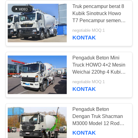
Truk pencampur berat 8
Kubik Sinotruck Howo
226
T7 Pencampur semen
dengan 10-Speend Gear
negotiable MOQ:1
Bus Tur Bekas
KONTAK
Pengaduk Beton Mini
Truck HOWO 4×2 Mesin
Weichai 220hp 4 Kubik
Single Axle 6 Ban
128
negotiable MOQ:1
KONTAK
Truk kargo bekas
Pengaduk Beton
Dengan Truk Shacman
M3000 Model 12 Roda
7.5 Kubik Tanker Single
KONTAK
Sleeper