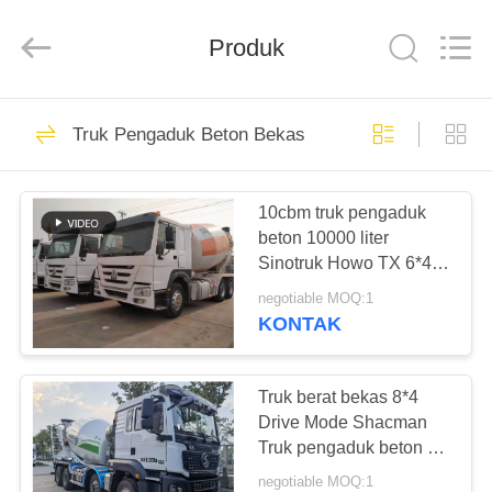
ZHENGZHOU
COOPER
INDUSTRY
CO.,
Produk
LTD..
All
Rights
Reserved.
RUMAH
160
Truk Pengaduk Beton Bekas
Bus Coaster Bekas
PRODUK
10cbm truk pengaduk
beton 10000 liter
TENTANG
Sinotruk Howo TX 6*4
KAMI
Chassis Euro 3
negotiable MOQ:1
KONTAK
907
TUR
PABRIK
Truk berat bekas 8*4
Bus Yutong Bekas
Drive Mode Shacman
Truk pengaduk beton 12
KONTROL
Kubik
negotiable MOQ:1