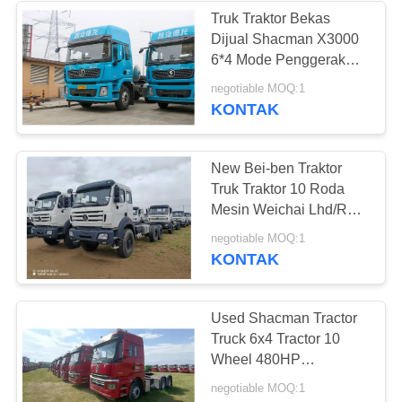
Truk Traktor Bekas
Dijual Shacman X3000
226
6*4 Mode Penggerak
480hp Truk Traktor
negotiable MOQ:1
Bus Tur Bekas
Termurah Dijual FOB
KONTAK
China
New Bei-ben Traktor
Truk Traktor 10 Roda
Mesin Weichai Lhd/Rhd
Harga Afrika
128
negotiable MOQ:1
KONTAK
Truk kargo bekas
Used Shacman Tractor
Truck 6x4 Tractor 10
Wheel 480HP
LHD/RHD Africa PRICE
negotiable MOQ:1