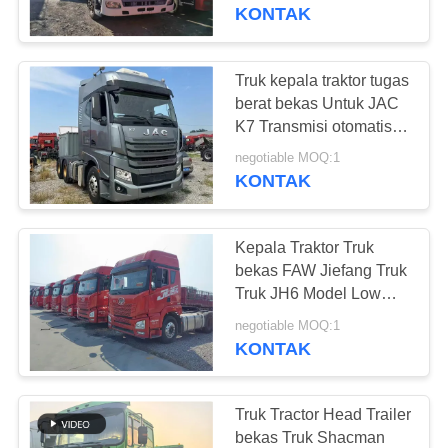
KUALITAS
Berat awet
KONTAK
HUBUNGI
Truk kepala traktor tugas
199
KAMI
berat bekas Untuk JAC
K7 Transmisi otomatis
Bus Mini Bekas
ZF 540hp Dengan tidur
PERMINTAAN
negotiable MOQ:1
6 * 4
KONTAK
PENAWARAN
Kepala Traktor Truk
SITEMAP
bekas FAW Jiefang Truk
Truk JH6 Model Low
189
Mileage 2020 Tahun
KEBIJAKAN
negotiable MOQ:1
Mesin hemat bahan
KONTAK
PRIVASI
Truk Traktor Bekas
bakar
Truk Tractor Head Trailer
bekas Truk Shacman