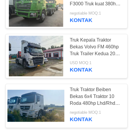
F3000 Truk kuat 380hp
6*4 Drive Mode 10 Ban
negotiable MOQ:1
Jalan buruk
KONTAK
289
Truk Dump Bekas
Truk Kepala Traktor
Bekas Volvo FM 460hp
Truk Trailer Kedua 2019
Tahun Kabin Rood
USD MOQ:1
Tinggi Dengan Sleeper
KONTAK
Transportasi Jarak
Panjang
391
Truk Traktor Beiben
Bekas 6x4 Traktor 10
Bus Pelatih Bekas
Roda 480hp Lhd/Rhd
Harga Afrika 6x6
negotiable MOQ:1
KONTAK