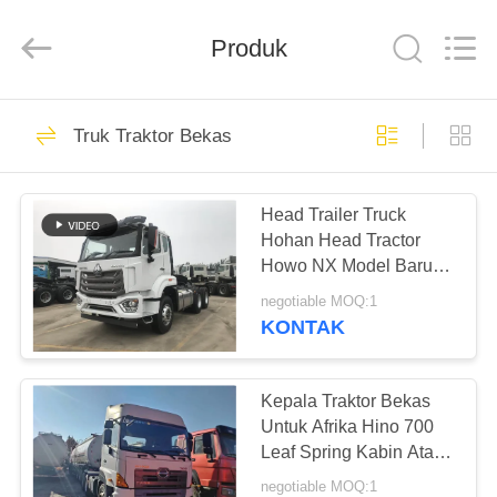
ZHENGZHOU
COOPER
INDUSTRY
CO.,
Produk
LTD..
All
Rights
Reserved.
RUMAH
160
Truk Traktor Bekas
Bus Coaster Bekas
PRODUK
Head Trailer Truck
Hohan Head Tractor
TENTANG
Howo NX Model Baru
KAMI
2025 Tahun 10 Ban
negotiable MOQ:1
Mengemudi Kanan
KONTAK
908
TUR
PABRIK
Kepala Traktor Bekas
Bus Yutong Bekas
Untuk Afrika Hino 700
Leaf Spring Kabin Atap
KONTROL
Tinggi 6 * 4 Truk Tugas
negotiable MOQ:1