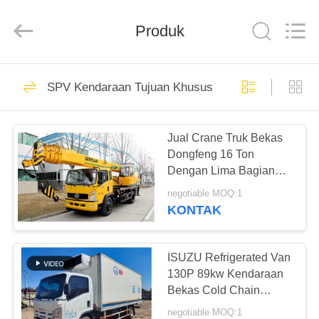
ZHENGZHOU
COOPER
INDUSTRY
CO.,
Produk
LTD..
All
Rights
Reserved.
RUMAH
160
SPV Kendaraan Tujuan Khusus
Bus Coaster Bekas
PRODUK
Jual Crane Truk Bekas
Dongfeng 16 Ton
TENTANG
Dengan Lima Bagian
KAMI
Lengan Lurus Crane
negotiable MOQ:1
Seluler Cina
KONTAK
907
TUR
PABRIK
ISUZU Refrigerated Van
Bus Yutong Bekas
130P 89kw Kendaraan
Bekas Cold Chain
KONTROL
Transport Vehicle Diesel
negotiable MOQ:1