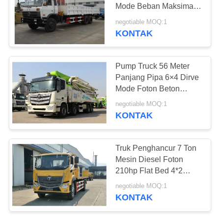
Mode Beban Maksimal
Keran 10 Ton Euro 3
negotiable MOQ:1
KONTAK
289
Truk Dump Bekas
Pump Truck 56 Meter
Panjang Pipa 6×4 Dirve
Mode Foton Beton
Pump Truck
negotiable MOQ:1
KONTAK
391
Truk Penghancur 7 Ton
Mesin Diesel Foton
Bus Pelatih Bekas
210hp Flat Bed 4*2
Mode Drive Panjang
negotiable MOQ:1
10,5 Meter
KONTAK