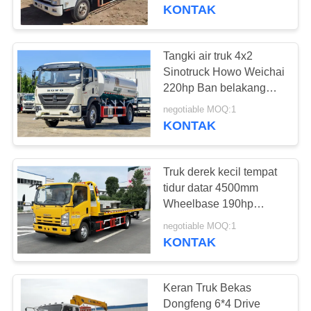
KUALITAS
98km / H
KONTAK
HUBUNGI
Tangki air truk 4x2
199
KAMI
Sinotruck Howo Weichai
220hp Ban belakang
Bus Mini Bekas
ganda Kabin baris
PERMINTAAN
negotiable MOQ:1
tunggal
KONTAK
PENAWARAN
Truk derek kecil tempat
SITEMAP
tidur datar 4500mm
Wheelbase 190hp
189
Mesin diesel enam
KEBIJAKAN
negotiable MOQ:1
kecepatan manual
KONTAK
PRIVASI
Truk Traktor Bekas
Keran Truk Bekas
Dongfeng 6*4 Drive