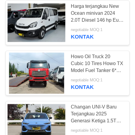
Harga terjangkau New
Ocean minivan 2024
226
2.0T Diesel 146 hp Euro
6 Minivan Keluarga
negotiable MOQ:1
Bus Tur Bekas
untuk Ekspor
KONTAK
Howo Oil Truck 20
Cubic 10 Tires Howo TX
Model Fuel Tanker 6*4
Flat Roof 350hp
128
negotiable MOQ:1
KONTAK
Truk kargo bekas
Changan UNI-V Baru
Terjangkau 2025
Generasi Ketiga 1.5T
500Bar Edisi Olahraga
negotiable MOQ:1
Premium Untuk Ekspor