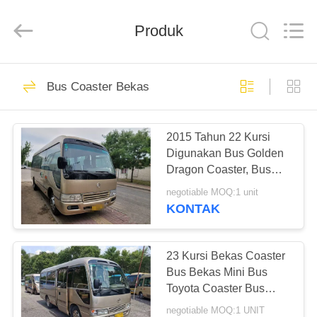
ZHENGZHOU
COOPER
INDUSTRY
CO.,
Produk
LTD..
All
Rights
Reserved.
RUMAH
160
Bus Coaster Bekas
Bus Coaster Bekas
PRODUK
2015 Tahun 22 Kursi
Digunakan Bus Golden
TENTANG
Dragon Coaster, Bus
KAMI
Coaster Bus Mini Bekas
negotiable MOQ:1 unit
86kw Dengan Kursi
KONTAK
Mewah
907
TUR
PABRIK
23 Kursi Bekas Coaster
Bus Yutong Bekas
Bus Bekas Mini Bus
Toyota Coaster Bus
KONTROL
Dengan Mesin Bensin
negotiable MOQ:1 UNIT