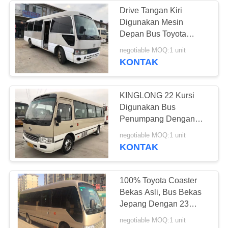
Drive Tangan Kiri
Digunakan Mesin
226
Depan Bus Toyota
Coaster Bus 30 Kursi
negotiable MOQ:1 unit
Bus Tur Bekas
Untuk Bisnis
KONTAK
KINGLONG 22 Kursi
Digunakan Bus
Penumpang Dengan
Mesin Diesel YC 2014
128
negotiable MOQ:1 unit
Buatan Tahun
KONTAK
Truk kargo bekas
100% Toyota Coaster
Bekas Asli, Bus Bekas
Jepang Dengan 23
Kursi
negotiable MOQ:1 unit