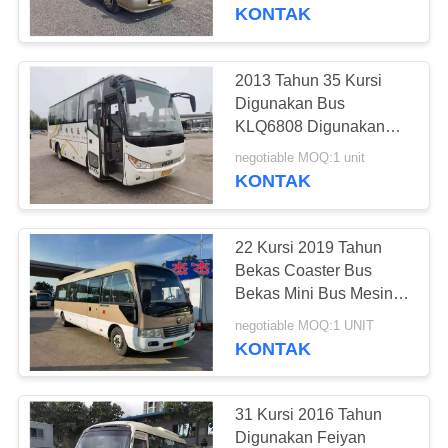
KUALITAS
3RZ Tahun 2012
KONTAK
Kemudi Tangan Kiri
HUBUNGI
2013 Tahun 35 Kursi
199
KAMI
Digunakan Bus
KLQ6808 Digunakan
Bus Mini Bekas
Bus Pelatih Dengan
PERMINTAAN
negotiable MOQ:1 unit
Mesin Diesel Kemudi
KONTAK
PENAWARAN
LHD
22 Kursi 2019 Tahun
SITEMAP
Bekas Coaster Bus
Bekas Mini Bus Mesin
189
Listrik Kemudi Tangan
KEBIJAKAN
negotiable MOQ:1 UNIT
Kiri
KONTAK
PRIVASI
Truk Traktor Bekas
31 Kursi 2016 Tahun
Digunakan Feiyan