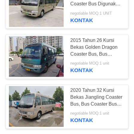
Coaster Bus Digunakan
Mini Bus Coaster Bus
negotiable MOQ:1 UNIT
Dengan Mesin Listrik
KONTAK
289
Kemudi Tangan Kiri
Truk Dump Bekas
2015 Tahun 26 Kursi
Bekas Golden Dragon
Coaster Bus, Bus
Coaster Bus Mini Bekas
negotiable MOQ:1 unit
Dengan Mesin Hino
KONTAK
391
2020 Tahun 32 Kursi
Bekas Jiangling Coaster
Bus Pelatih Bekas
Bus, Bus Coaster Bus
Mini Bekas Dengan
negotiable MOQ:1 unit
Kursi Bisnis Untuk
KONTAK
Bisnis