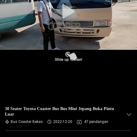
KUALITAS
HUBUNGI
KAMI
PERMINTAAN
PENAWARAN
SITEMAP
KEBIJAKAN
PRIVASI
30 Seater Toyota Coaster Bus Bus Mini Jepang Buka Pintu
Luar
Bus Coaster Bekas
2022-12-20
47 pandangan