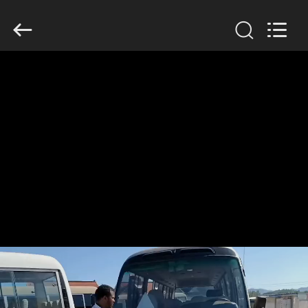
ZHENGZHOU
COOPER
INDUSTRY
CO.,
LTD..
All
Rights
Reserved.
RUMAH
PRODUK
TENTANG
KAMI
TUR
PABRIK
KONTROL