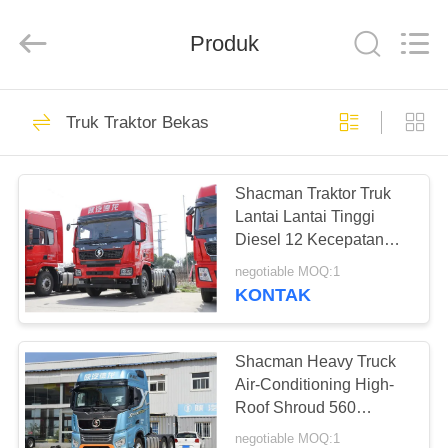
ZHENGZHOU
COOPER
INDUSTRY
CO.,
Produk
LTD..
All
Rights
Reserved.
RUMAH
160
Truk Traktor Bekas
Bus Coaster Bekas
PRODUK
Shacman Traktor Truk
Lantai Lantai Tinggi
TENTANG
Diesel 12 Kecepatan
KAMI
650hp 6x4 X5000 Model
negotiable MOQ:1
KONTAK
907
TUR
PABRIK
Shacman Heavy Truck
Bus Yutong Bekas
Air-Conditioning High-
Roof Shroud 560
KONTROL
Kekuatan kuda 16-
negotiable MOQ:1