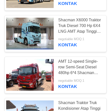
KUALITAS
Speed 6X4 AMT Traktor
KONTAK
HUBUNGI
Shacman X6000 Traktor
199
KAMI
Truk Diesel 700 Hp 6X4
LNG AMT Atap Tinggi
Bus Mini Bekas
Satu Baris Dan
PERMINTAAN
negotiable MOQ:1
Setengah Kursi
KONTAK
PENAWARAN
AMT 12-speed Single-
SITEMAP
row Semi-Seat Diesel
480hp 6*4 Shacman
189
Traktor Truk H6000
KEBIJAKAN
negotiable MOQ:1
Model
KONTAK
PRIVASI
Truk Traktor Bekas
Shacman Traktor Truk
Kondisioner Atap Tinggi