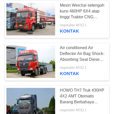
Mesin Weichai setengah
kursi 460HP 6X4 atap
226
tinggi Traktor CNG
Shacman Heavy Duty
negotiable MOQ:1
Bus Tur Bekas
Truck
KONTAK
Air conditioned Air
Deflector Air Bag Shock-
Absorbing Seat Diesel
550HP Shacman Traktor
128
negotiable MOQ:1
Berat
KONTAK
Truk kargo bekas
HOWO TH7 Truk 430HP
4X2 AMT Otomatis
Barang Berbahaya
Traktor Fairing Side
negotiable MOQ:1
Flow Panel