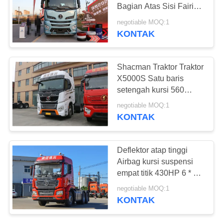
Bagian Atas Sisi Fairing
840HP 6X4 AMT
negotiable MOQ:1
Hydraulic Buffer
KONTAK
289
Truk Dump Bekas
Shacman Traktor Traktor
X5000S Satu baris
setengah kursi 560
tenaga kuda 12
negotiable MOQ:1
kecepatan 6X4 LNG
KONTAK
traktor
391
Deflektor atap tinggi
Airbag kursi suspensi
Bus Pelatih Bekas
empat titik 430HP 6 * 4
M3000s Shacman
negotiable MOQ:1
Traktor Truk
KONTAK