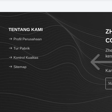
TENTANG KAMI
Z
Profil Perusahaan
CO
Tur Pabrik
Zhe
ken
Kontrol Kualitas
Sitemap
Kam