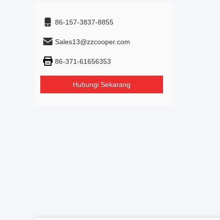
86-157-3837-8855
Sales13@zzcooper.com
86-371-61656353
Hubungi Sekarang