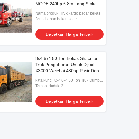
MODE 240hp 6.8m Long Stake
EURO 6 Truk
Nama produk: Truk kargo pagar bekas
Jenis bahan bakar: solar
Dapatkan Harga Terbaik
8x4 6x4 50 Ton Bekas Shacman
Truk Pengeboran Untuk Dijual
X3000 Weichai 430hp Pasir Dan
Transportasi Batu
kata kunci: 8x4 6x4 50 Ton Truk Dump
Shacman Bekas Dijual
Tempat duduk: 2
Dapatkan Harga Terbaik