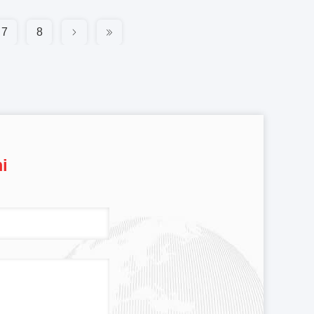
7
8
i