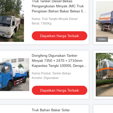
Truk Tanker Diesel Bekas
Pengangkutan Minyak JMC Truk
Pengisian Bahan Bakar Bekas 5
Ton
Nama: Truk Tangki Minyak Diesel
Berat: 7360Kg
Dapatkan Harga Terbaik
Video
Dongfeng Digunakan Tanker
Minyak 7350 × 2470 × 2710mm
Kapasitas Tangki 10000L Dengan
Motor Diesel Merah
Nama Produk: Tanker Bekas
Kondisi: Digunakan
Dapatkan Harga Terbaik
Truk Bahan Bakar Solar