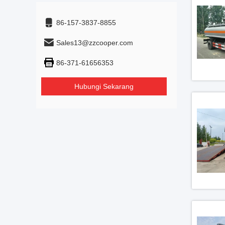
86-157-3837-8855
Sales13@zzcooper.com
86-371-61656353
Hubungi Sekarang