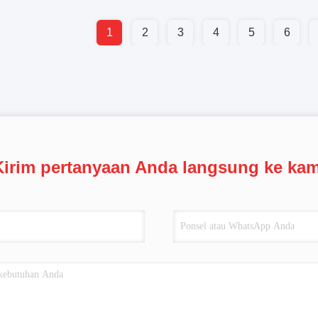
1
2
3
4
5
6
Kirim pertanyaan Anda langsung ke kam