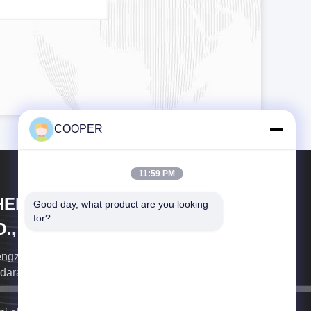
COOPER
11:59 PM
HENGZHOU COOPER INDUSTRY
Good day, what product are you looking 
for?
., LTD.
ngzhou Cooper Industry pengekspor profesional
daraan komersial bekas