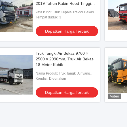
2019 Tahun Kabin Rood Tinggi
Dengan Sleeper Transportasi
kata kunci: Truk Kepala Traktor Bekas
Jarak Panjang
Volvo
Tempat duduk: 3
Dapatkan Harga Terbaik
Truk Tangki Air Bekas 9760 ×
2500 × 2990mm, Truk Air Bekas
18 Meter Kubik
Nama Produk: Truk Tangki Air yang
Digunakan
Kondisi: Digunakan
Dapatkan Harga Terbaik
Video