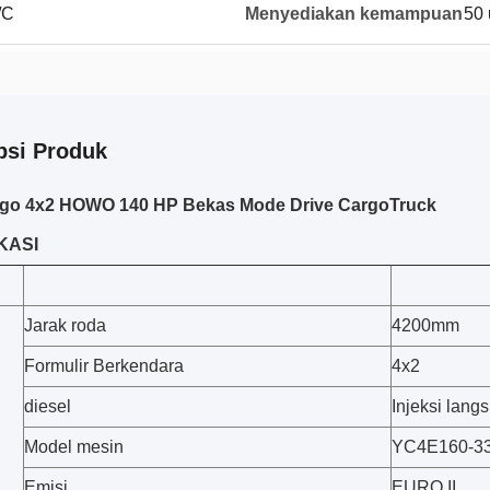
/C
Menyediakan kemampuan
50 
psi Produk
rgo 4x2 HOWO 140 HP Bekas Mode Drive CargoTruck
KASI
Jarak roda
4200mm
Formulir Berkendara
4x2
diesel
Injeksi lang
Model mesin
YC4E160-3
Emisi
EURO II