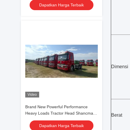
Dapatkan Harga Terbaik
Dimensi
Video
Brand New Powerful Performance
Heavy Loads Tractor Head Shancman
Berat
480hp 6-Cylinders Yuchai Engine
Dapatkan Harga Terbaik