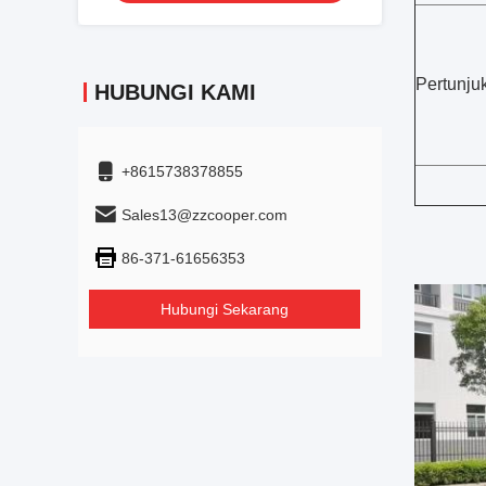
Pertunju
HUBUNGI KAMI
+8615738378855
Sales13@zzcooper.com
86-371-61656353
Hubungi Sekarang