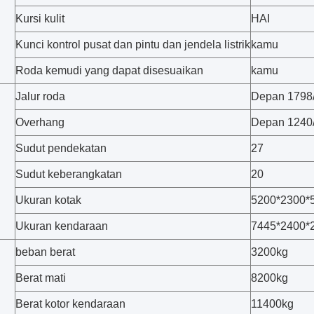
Kursi kulit
HAI
Kunci kontrol pusat dan pintu dan jendela listrik
kamu
Roda kemudi yang dapat disesuaikan
kamu
Jalur roda
Depan 1798
Overhang
Depan 1240
Sudut pendekatan
27
Sudut keberangkatan
20
Ukuran kotak
5200*2300
Ukuran kendaraan
7445*2400
beban berat
3200kg
Berat mati
8200kg
Berat kotor kendaraan
11400kg