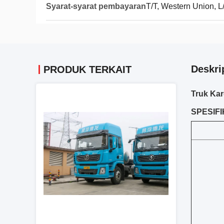
Syarat-syarat pembayaran
T/T, Western Union, L
Deskri
PRODUK TERKAIT
Truk Ka
SPESIFI