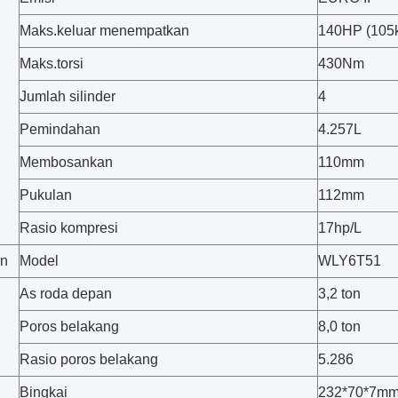
Maks.keluar menempatkan
140HP (105
Maks.torsi
430Nm
Jumlah silinder
4
Pemindahan
4.257L
Membosankan
110mm
Pukulan
112mm
Rasio kompresi
17hp/L
an
Model
WLY6T51
As roda depan
3,2 ton
Poros belakang
8,0 ton
Rasio poros belakang
5.286
Bingkai
232*70*7m