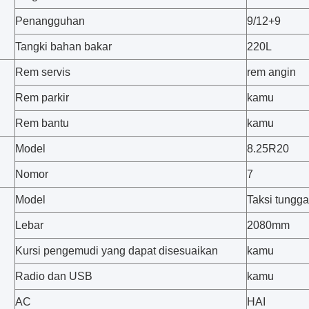
Penangguhan
9/12+9
Tangki bahan bakar
220L
Rem servis
rem angin
Rem parkir
kamu
Rem bantu
kamu
Model
8.25R20
Nomor
7
Model
Taksi tungga
Lebar
2080mm
Kursi pengemudi yang dapat disesuaikan
kamu
Radio dan USB
kamu
AC
HAI