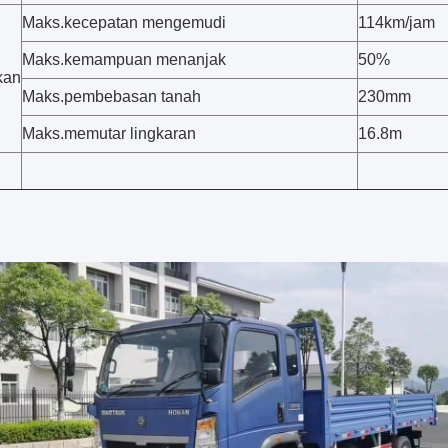
Maks.kecepatan mengemudi
114km/jam
Maks.kemampuan menanjak
50%
kan
Maks.pembebasan tanah
230mm
Maks.memutar lingkaran
16.8m