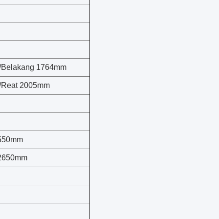
/Belakang 1764mm
/Reat 2005mm
*550mm
*2650mm