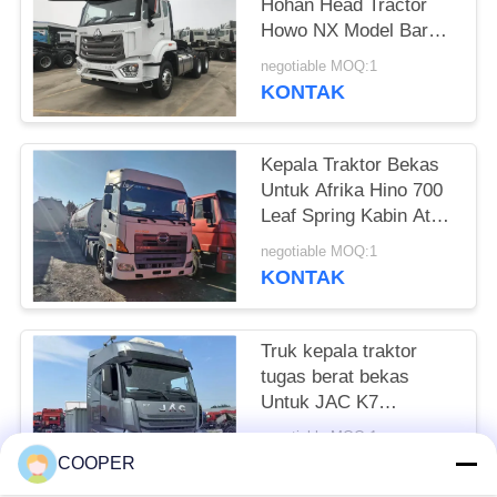
Hohan Head Tractor
Howo NX Model Baru
2025 Tahun 10 Ban
negotiable MOQ:1
Mengemudi Kanan
KONTAK
Kepala Traktor Bekas
Untuk Afrika Hino 700
Leaf Spring Kabin Atap
Tinggi 6 * 4 Truk Tugas
negotiable MOQ:1
Berat awet
KONTAK
Truk kepala traktor
tugas berat bekas
Untuk JAC K7
Transmisi otomatis ZF
negotiable MOQ:1
540hp Dengan tidur 6 *
KONTAK
COOPER
4