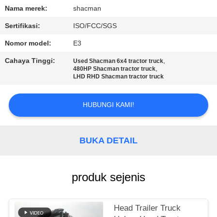
KUALITAS
Nama merek:
shacman
Sertifikasi:
ISO/FCC/SGS
HUBUNGI
Nomor model:
E3
KAMI
Cahaya Tinggi:
,
Used Shacman 6x4 tractor truck
,
480HP Shacman tractor truck
PERMINTAAN
LHD RHD Shacman tractor truck
PENAWARAN
HUBUNGI KAMI!
SITEMAP
BUKA DETAIL
KEBIJAKAN
PRIVASI
produk sejenis
Head Trailer Truck