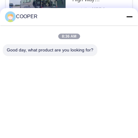
Pengangkutan
negotation MOQ:1
Penumpang 50 Kursi
KONTAK
COOPER
2021 Tahun Kendaraan
Haji
8:36 AM
Bad Request
Semua
Good day, what product are you looking for?
Bus Coaster Bekas
Bus Yutong Bekas
Bus Mini Bekas
Truk Traktor Bekas
Truk Dump Bekas
Bus Pelatih Bekas
Bus Tur Bekas
Truk kargo bekas