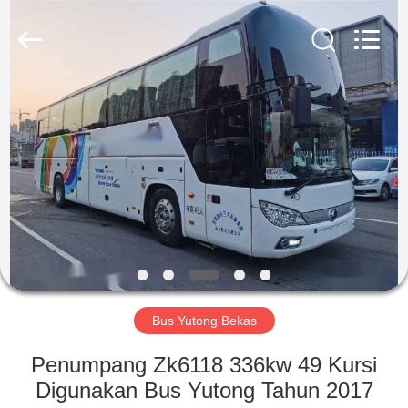
ZHENGZHOU
COOPER
INDUSTRY
CO.,
LTD..
All
Rights
Reserved.
RUMAH
PRODUK
TENTANG
KAMI
TUR
PABRIK
Bus Yutong Bekas
Penumpang Zk6118 336kw 49 Kursi
KONTROL
Digunakan Bus Yutong Tahun 2017