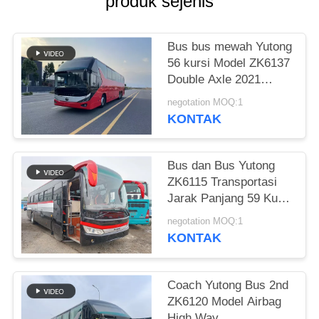
produk sejenis
Bus bus mewah Yutong
56 kursi Model ZK6137
Double Axle 2021
Tahun Airbag
negotation MOQ:1
Suspension
KONTAK
Bus dan Bus Yutong
ZK6115 Transportasi
Jarak Panjang 59 Kursi
2016 Tahun Layout
negotation MOQ:1
Diesel LHD
KONTAK
Coach Yutong Bus 2nd
ZK6120 Model Airbag
High Way