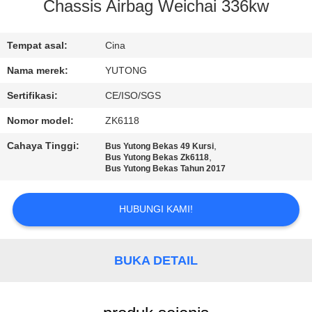
KUALITAS
Chassis Airbag Weichai 336kw
HUBUNGI
Tempat asal:
Cina
KAMI
Nama merek:
YUTONG
Sertifikasi:
CE/ISO/SGS
PERMINTAAN
Nomor model:
ZK6118
PENAWARAN
Cahaya Tinggi:
,
Bus Yutong Bekas 49 Kursi
,
Bus Yutong Bekas Zk6118
Bus Yutong Bekas Tahun 2017
SITEMAP
HUBUNGI KAMI!
KEBIJAKAN
PRIVASI
BUKA DETAIL