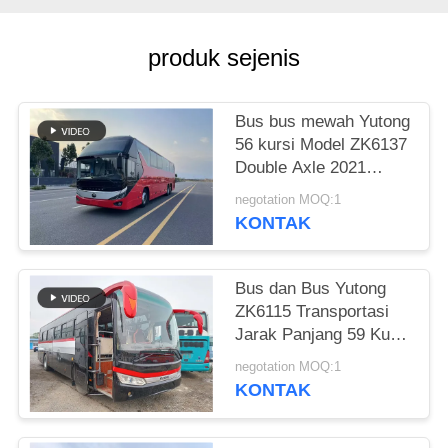
produk sejenis
Bus bus mewah Yutong
56 kursi Model ZK6137
Double Axle 2021
Tahun Airbag
negotation MOQ:1
Suspension
KONTAK
Bus dan Bus Yutong
ZK6115 Transportasi
Jarak Panjang 59 Kursi
2016 Tahun Layout
negotation MOQ:1
Diesel LHD
KONTAK