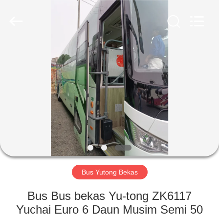
ZHENGZHOU
COOPER
INDUSTRY
CO.,
LTD..
All
Rights
Reserved.
RUMAH
PRODUK
TENTANG
KAMI
TUR
PABRIK
Bus Yutong Bekas
Bus Bus bekas Yu-tong ZK6117
KONTROL
Yuchai Euro 6 Daun Musim Semi 50