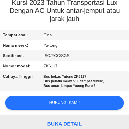
KUALITAS
Kursi 2023 Tahun Transportasi Lux
Dengan AC Untuk antar-jemput atau
jarak jauh
HUBUNGI
KAMI
Tempat asal:
Cina
Nama merek:
Yu-tong
PERMINTAAN
PENAWARAN
Sertifikasi:
ISO/FCC/SGS
Nomor model:
ZK6117
SITEMAP
Cahaya Tinggi:
,
Bus bekas Yutong ZK6117
,
Bus pelatih mewah 50 tempat duduk
Bus antar-jemput Yutong Euro 6
KEBIJAKAN
PRIVASI
HUBUNGI KAMI!
BUKA DETAIL