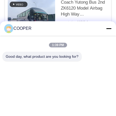
Coach Yutong Bus 2nd
ZK6120 Model Airbag
High Way
Pengangkutan
negotation MOQ:1
Penumpang 50 Kursi
KONTAK
COOPER
2021 Tahun Kendaraan
Haji
1:39 PM
Bad Request
Semua
Good day, what product are you looking for?
Bus Coaster Bekas
Bus Yutong Bekas
Bus Mini Bekas
Truk Traktor Bekas
Truk Dump Bekas
Bus Pelatih Bekas
Bus Tur Bekas
Truk kargo bekas