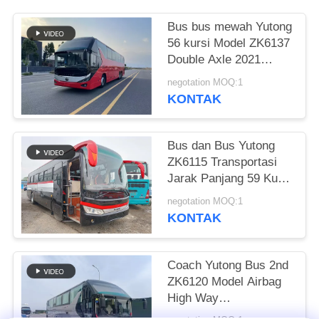
Bus bus mewah Yutong
56 kursi Model ZK6137
Double Axle 2021
Tahun Airbag
negotation MOQ:1
Suspension
KONTAK
Bus dan Bus Yutong
ZK6115 Transportasi
Jarak Panjang 59 Kursi
2016 Tahun Layout
negotation MOQ:1
Diesel LHD
KONTAK
Coach Yutong Bus 2nd
ZK6120 Model Airbag
High Way
Pengangkutan