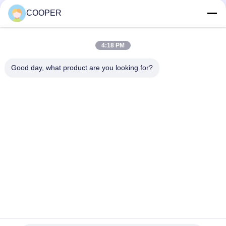
negotation MOQ:1
Penumpang 50 Kursi
KONTAK
COOPER
2021 Tahun Kendaraan
Haji
4:18 PM
Bad Request
Semua
Good day, what product are you looking for?
Bus Coaster Bekas
Bus Yutong Bekas
Bus Mini Bekas
Truk Traktor Bekas
Truk Dump Bekas
Bus Pelatih Bekas
Bus Tur Bekas
Truk kargo bekas
Berlangganan