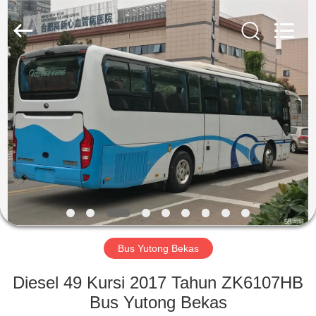
ZHENGZHOU
COOPER
INDUSTRY
CO.,
LTD..
All
Rights
Reserved.
RUMAH
PRODUK
TENTANG
KAMI
TUR
PABRIK
Bus Yutong Bekas
Diesel 49 Kursi 2017 Tahun ZK6107HB
KONTROL
Bus Yutong Bekas