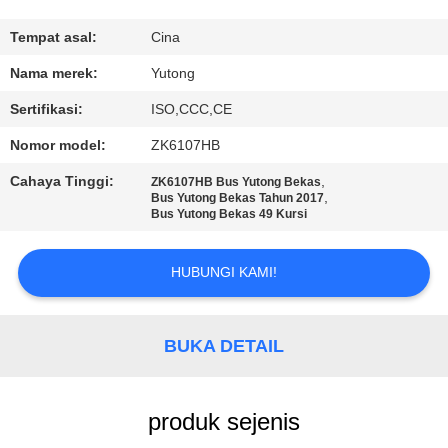
KUALITAS
Tempat asal:
Cina
HUBUNGI
Nama merek:
Yutong
KAMI
Sertifikasi:
ISO,CCC,CE
Nomor model:
ZK6107HB
PERMINTAAN
Cahaya Tinggi:
,
ZK6107HB Bus Yutong Bekas
PENAWARAN
,
Bus Yutong Bekas Tahun 2017
Bus Yutong Bekas 49 Kursi
SITEMAP
HUBUNGI KAMI!
KEBIJAKAN
BUKA DETAIL
PRIVASI
produk sejenis