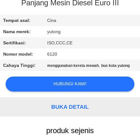
KUALITAS
Panjang Mesin Diesel Euro III
HUBUNGI
Tempat asal:
Cina
KAMI
Nama merek:
yutong
Sertifikasi:
ISO,CCC,CE
PERMINTAAN
Nomor model:
6120
PENAWARAN
Cahaya Tinggi:
,
menggunakan kereta mewah
bus kota yutong
SITEMAP
HUBUNGI KAMI!
KEBIJAKAN
BUKA DETAIL
PRIVASI
produk sejenis