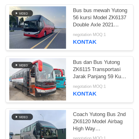
Bus bus mewah Yutong
56 kursi Model ZK6137
Double Axle 2021
Tahun Airbag
negotation MOQ:1
Suspension
KONTAK
Bus dan Bus Yutong
ZK6115 Transportasi
Jarak Panjang 59 Kursi
2016 Tahun Layout
negotation MOQ:1
Diesel LHD
KONTAK
Coach Yutong Bus 2nd
ZK6120 Model Airbag
High Way
Pengangkutan
negotation MOQ:1