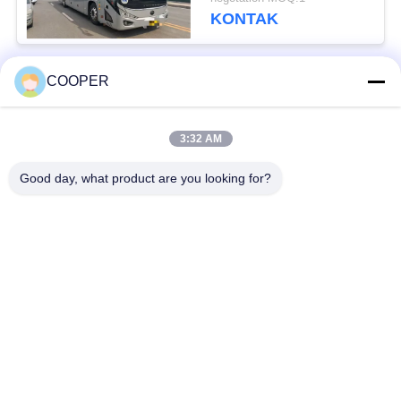
Penumpang 50 Kursi
KONTAK
2021 Tahun Kendaraan
Haji
COOPER
Bad Request
Semua
3:32 AM
Bus Coaster Bekas
Bus Yutong Bekas
Good day, what product are you looking for?
Bus Mini Bekas
Truk Traktor Bekas
Truk Dump Bekas
Bus Pelatih Bekas
Bus Tur Bekas
Truk kargo bekas
Berlangganan