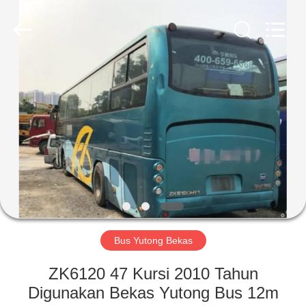
ZHENGZHOU
COOPER
INDUSTRY
CO.,
LTD..
All
Rights
Reserved.
RUMAH
PRODUK
TENTANG
KAMI
TUR
PABRIK
Bus Yutong Bekas
ZK6120 47 Kursi 2010 Tahun
KONTROL
Digunakan Bekas Yutong Bus 12m