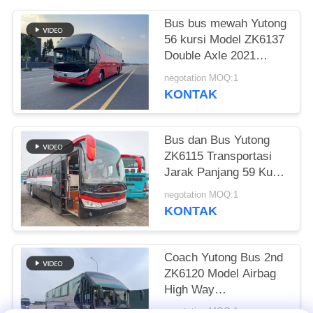
Bus bus mewah Yutong
56 kursi Model ZK6137
Double Axle 2021
Tahun Airbag
negotation MOQ:1
Suspension
KONTAK
Bus dan Bus Yutong
ZK6115 Transportasi
Jarak Panjang 59 Kursi
2016 Tahun Layout
negotation MOQ:1
Diesel LHD
KONTAK
Coach Yutong Bus 2nd
ZK6120 Model Airbag
High Way
Pengangkutan
negotation MOQ:1