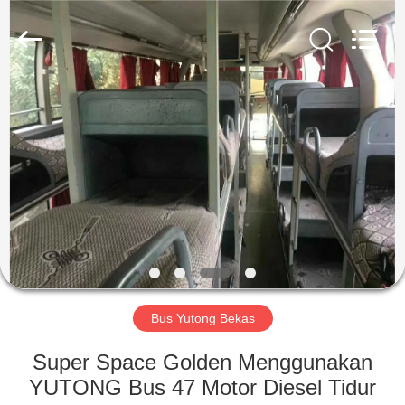
ZHENGZHOU
COOPER
INDUSTRY
CO.,
LTD..
All
Rights
Reserved.
RUMAH
PRODUK
TENTANG
KAMI
TUR
PABRIK
Bus Yutong Bekas
Super Space Golden Menggunakan
KONTROL
YUTONG Bus 47 Motor Diesel Tidur