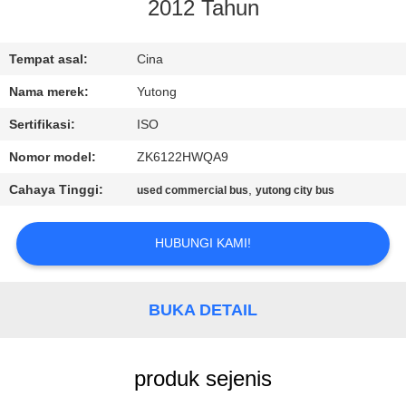
KUALITAS
2012 Tahun
HUBUNGI
Tempat asal:
Cina
KAMI
Nama merek:
Yutong
Sertifikasi:
ISO
PERMINTAAN
Nomor model:
ZK6122HWQA9
PENAWARAN
Cahaya Tinggi:
,
used commercial bus
yutong city bus
SITEMAP
HUBUNGI KAMI!
KEBIJAKAN
BUKA DETAIL
PRIVASI
produk sejenis