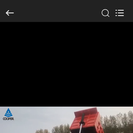
ZHENGZHOU
COOPER
INDUSTRY
CO.,
LTD..
All
Rights
Reserved.
RUMAH
PRODUK
TENTANG
KAMI
TUR
PABRIK
KONTROL