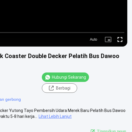
Auto
Picture-
Fullscre
in-
Picture
 Coaster Double Decker Pelatih Bus Dawoo
Hubungi Sekarang
Berbagi
an gerbong
ker Yutong Tayo Pembersih Udara Merek Baru Pelatih Bus Dawoo
tu 5-8 hari kerja...
Lihat Lebih Lanjut
Tinggalkan pesan.