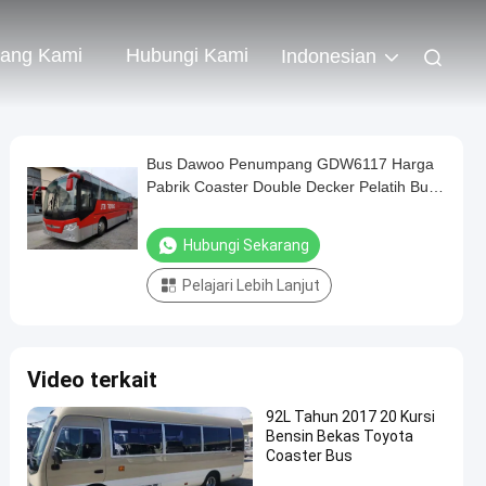
tang Kami
Hubungi Kami
Indonesian
Bus Dawoo Penumpang GDW6117 Harga
Pabrik Coaster Double Decker Pelatih Bus
Dawoo Baru untuk Ekspor
Hubungi Sekarang
Pelajari Lebih Lanjut
Video terkait
92L Tahun 2017 20 Kursi
Bensin Bekas Toyota
Coaster Bus