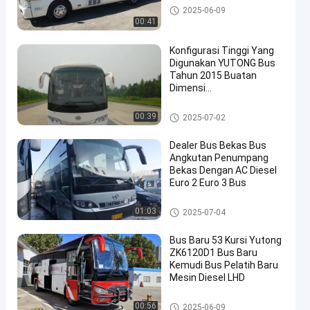
Bus Coaster Bekas
2025-06-09
00:41
Konfigurasi Tinggi Yang
Digunakan YUTONG Bus
Tahun 2015 Buatan
Dimensi
en
8995x2500x3460mm
Bus Yutong Bekas
00:39
2025-07-02
Dealer Bus Bekas Bus
Angkutan Penumpang
Bekas Dengan AC Diesel
Euro 2 Euro 3 Bus
Bus Pelatih Bekas
01:03
2025-07-04
Bus Baru 53 Kursi Yutong
ZK6120D1 Bus Baru
Kemudi Bus Pelatih Baru
Mesin Diesel LHD
Bus Pelatih Bekas
00:56
2025-06-09