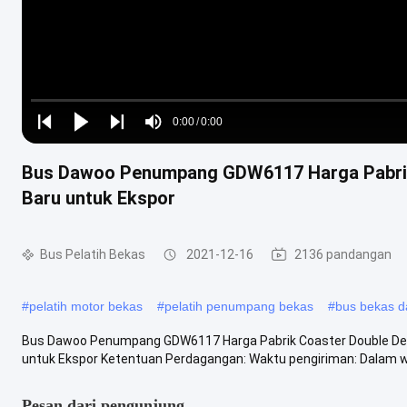
Loaded
:
0%
0:00
/
0:00
Play
Play
Play
Mute
Current
Duration
next
next
Bus Dawoo Penumpang GDW6117 Harga Pabrik
Time
Baru untuk Ekspor
Bus Pelatih Bekas
2021-12-16
2136 pandangan
#
pelatih motor bekas
#
pelatih penumpang bekas
#
bus bekas d
Bus Dawoo Penumpang GDW6117 Harga Pabrik Coaster Double Dec
untuk Ekspor Ketentuan Perdagangan: Waktu pengiriman: Dalam wak
Pesan dari pengunjung