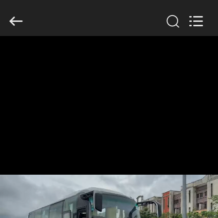
ZHENGZHOU
COOPER
INDUSTRY
CO.,
LTD..
All
Rights
Reserved.
RUMAH
PRODUK
TENTANG
KAMI
TUR
PABRIK
KONTROL