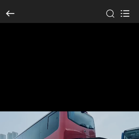
ZHENGZHOU
COOPER
INDUSTRY
CO.,
LTD..
All
Rights
Reserved.
RUMAH
PRODUK
TENTANG
KAMI
TUR
PABRIK
KONTROL