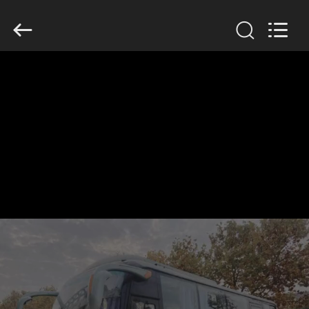
ZHENGZHOU
COOPER
INDUSTRY
CO.,
LTD..
All
Rights
Reserved.
RUMAH
PRODUK
TENTANG
KAMI
TUR
PABRIK
KONTROL