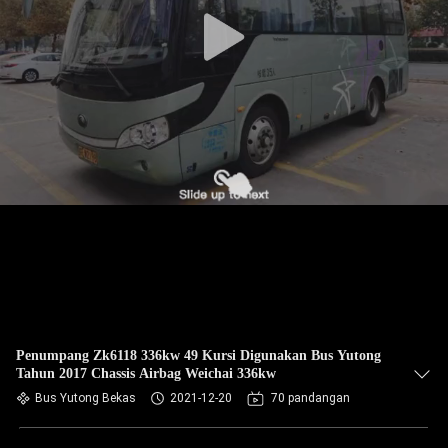
KUALITAS
HUBUNGI
KAMI
PERMINTAAN
PENAWARAN
SITEMAP
KEBIJAKAN
PRIVASI
Penumpang Zk6118 336kw 49 Kursi Digunakan Bus Yutong
Tahun 2017 Chassis Airbag Weichai 336kw
Bus Yutong Bekas
2021-12-20
70 pandangan