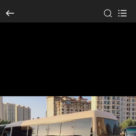
ZHENGZHOU
COOPER
INDUSTRY
CO.,
LTD..
All
Rights
Reserved.
RUMAH
PRODUK
TENTANG
KAMI
TUR
PABRIK
KONTROL