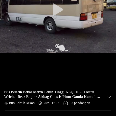
KUALITAS
HUBUNGI
KAMI
PERMINTAAN
PENAWARAN
SITEMAP
KEBIJAKAN
PRIVASI
Bus Pelatih Bekas Merek Lebih Tinggi KLQ6115 51 kursi
Weichai Rear Engine Airbag Chassis Pintu Ganda Kemudi
Kiri
Bus Pelatih Bekas
2021-12-16
35 pandangan