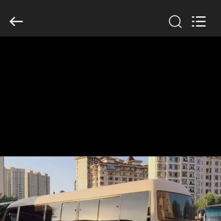
ZHENGZHOU
COOPER
INDUSTRY
CO.,
LTD..
All
Rights
Reserved.
RUMAH
PRODUK
TENTANG
KAMI
TUR
PABRIK
KONTROL