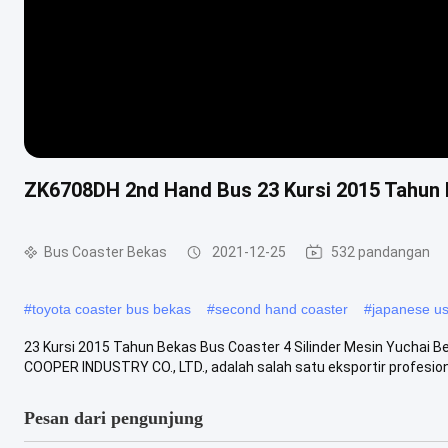
ZK6708DH 2nd Hand Bus 23 Kursi 2015 Tahun
Bus Coaster Bekas
2021-12-25
532 pandangan
#
toyota coaster bus bekas
#
second hand coaster
#
japanese us
23 Kursi 2015 Tahun Bekas Bus Coaster 4 Silinder Mesin Yuchai
COOPER INDUSTRY CO., LTD., adalah salah satu eksportir profesiona
Pesan dari pengunjung