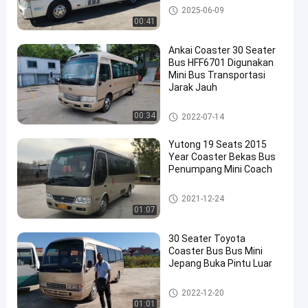
Bus Coaster Bekas
2025-06-09
00:41
Ankai Coaster 30 Seater
Bus HFF6701 Digunakan
Mini Bus Transportasi
Jarak Jauh
Bus Coaster Bekas
00:34
2022-07-14
Yutong 19 Seats 2015
Year Coaster Bekas Bus
Penumpang Mini Coach
Bus Coaster Bekas
2021-12-24
01:07
30 Seater Toyota
Coaster Bus Bus Mini
Jepang Buka Pintu Luar
Bus Coaster Bekas
2022-12-20
01:01