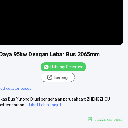
 Daya 95kw Dengan Lebar Bus 2065mm
Hubungi Sekarang
Berbagi
ed coaster buses
 Bekas Bus Yutong Dijual pengenalan perusahaan: ZHENGZHOU
l kendaraan ...
Lihat Lebih Lanjut
Tinggalkan pesan.