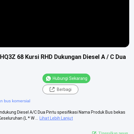
Q3Z 68 Kursi RHD Dukungan Diesel A / C Dua
Hubungi Sekarang
Berbagi
 bus komersial
dukung Diesel A/C Dua Pintu spesifikasi Nama Produk Bus bekas
eluruhan (L * W ...
Lihat Lebih Lanjut
Tinggalkan pesan.