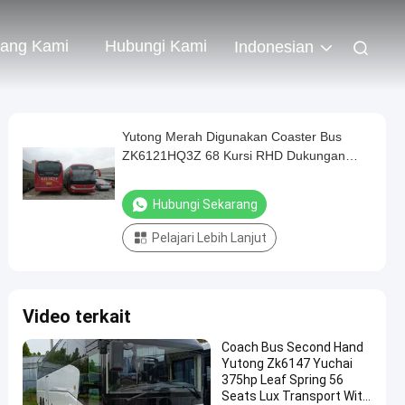
tang Kami
Hubungi Kami
Indonesian
Yutong Merah Digunakan Coaster Bus
ZK6121HQ3Z 68 Kursi RHD Dukungan
Diesel A / C Dua Pintu
Hubungi Sekarang
Pelajari Lebih Lanjut
Video terkait
Coach Bus Second Hand
Yutong Zk6147 Yuchai
375hp Leaf Spring 56
Seats Lux Transport With