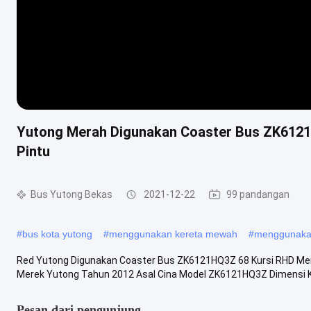
Yutong Merah Digunakan Coaster Bus ZK6121H
Pintu
Bus Yutong Bekas
2021-12-22
99 pandangan
#
bus kota yutong
#
menggunakan kereta mewah
#
menggunakan
Red Yutong Digunakan Coaster Bus ZK6121HQ3Z 68 Kursi RHD Men
Merek Yutong Tahun 2012 Asal Cina Model ZK6121HQ3Z Dimensi Kes
Pesan dari pengunjung