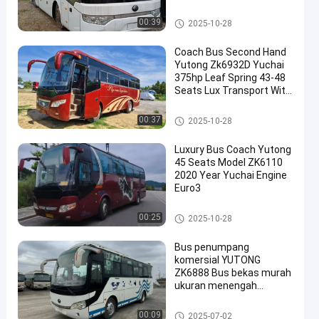
Air Condition
Bus Yutong Bekas
00:39
2025-10-28
Coach Bus Second Hand
Yutong Zk6932D Yuchai
375hp Leaf Spring 43-48
Seats Lux Transport With
Air Condition
Bus Yutong Bekas
00:37
2025-10-28
Luxury Bus Coach Yutong
45 Seats Model ZK6110
2020 Year Yuchai Engine
Euro3
Bus Yutong Bekas
00:25
2025-10-28
Bus penumpang
komersial YUTONG
ZK6888 Bus bekas murah
ukuran menengah
mewah hemat bahan
bakar 36 kursi
Bus Yutong Bekas
00:09
2025-07-02