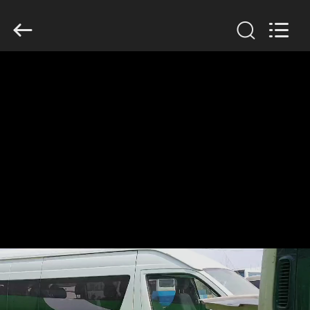
ZHENGZHOU
COOPER
INDUSTRY
CO.,
LTD..
All
Rights
Reserved.
RUMAH
PRODUK
TENTANG
KAMI
TUR
PABRIK
KONTROL