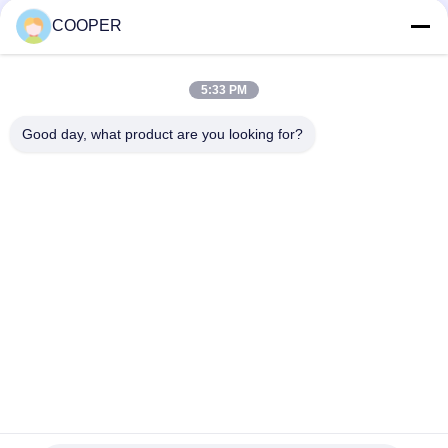
negotiable MOQ:1
baris tunggal
KONTAK
COOPER
5:33 PM
Bad Request
Semua
Good day, what product are you looking for?
Bus Coaster Bekas
Bus Yutong Bekas
Bus Mini Bekas
Truk Traktor Bekas
Truk Dump Bekas
Bus Pelatih Bekas
Bus Tur Bekas
Truk kargo bekas
Berlangganan