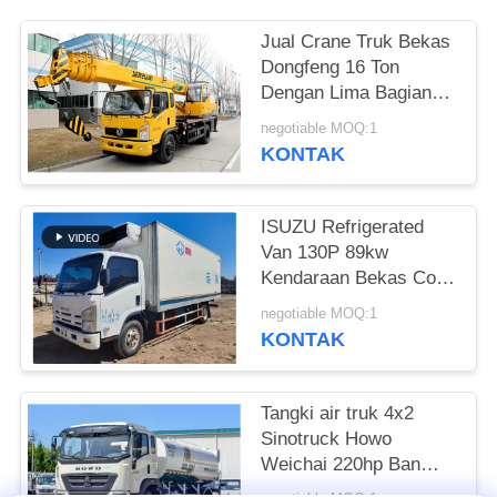
Jual Crane Truk Bekas
Dongfeng 16 Ton
Dengan Lima Bagian
Lengan Lurus Crane
negotiable MOQ:1
Seluler Cina
KONTAK
ISUZU Refrigerated
Van 130P 89kw
Kendaraan Bekas Cold
Chain Transport
negotiable MOQ:1
Vehicle Diesel 98km /
KONTAK
H
Tangki air truk 4x2
Sinotruck Howo
Weichai 220hp Ban
belakang ganda Kabin