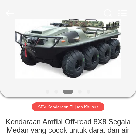
ZHENGZHOU
COOPER
INDUSTRY
CO.,
LTD..
All
Rights
Reserved.
RUMAH
PRODUK
TENTANG
KAMI
TUR
PABRIK
SPV Kendaraan Tujuan Khusus
Kendaraan Amfibi Off-road 8X8 Segala
KONTROL
Medan yang cocok untuk darat dan air