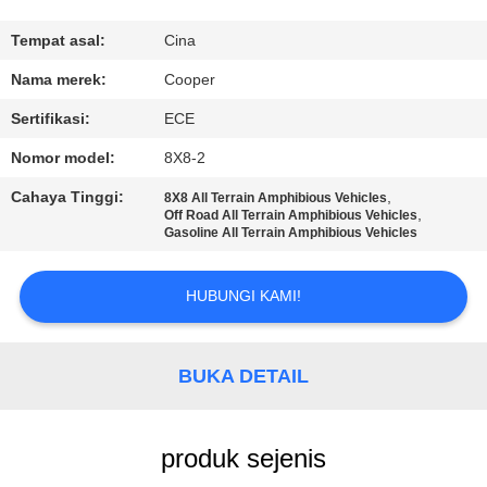
KUALITAS
Tempat asal:
Cina
HUBUNGI
Nama merek:
Cooper
KAMI
Sertifikasi:
ECE
Nomor model:
8X8-2
PERMINTAAN
Cahaya Tinggi:
,
8X8 All Terrain Amphibious Vehicles
PENAWARAN
,
Off Road All Terrain Amphibious Vehicles
Gasoline All Terrain Amphibious Vehicles
SITEMAP
HUBUNGI KAMI!
KEBIJAKAN
BUKA DETAIL
PRIVASI
produk sejenis